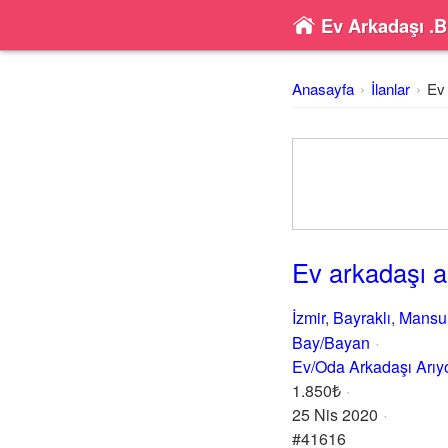
Ev Arkadaşı .B
Anasayfa
İlanlar
Ev 
Ev arkadaşı a
İzmir
,
Bayraklı
,
Mansur
Bay/Bayan
Ev/Oda Arkadaşı Arı
1.850₺
25 Nis 2020
#41616