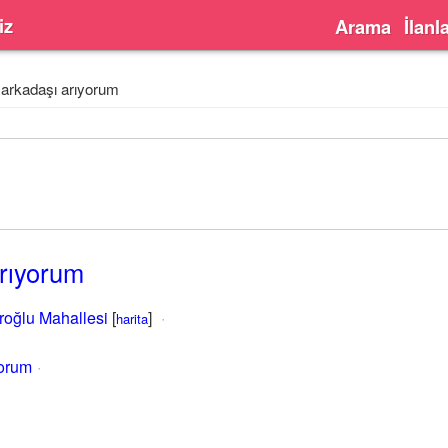
iz
Arama
İlanl
arkadaşı arıyorum
rıyorum
oğlu Mahallesi
[
]
harita
yorum