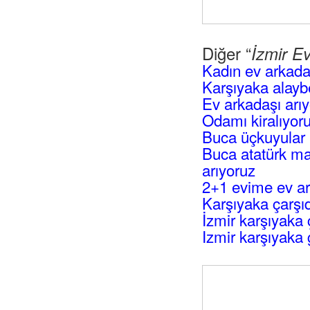
Diğer “
İzmir E
Kadın ev arkada
Karşıyaka alayb
Ev arkadaşı arı
Odamı kiralıyo
Buca üçkuyular 
Buca atatürk ma
arıyoruz
2+1 evime ev ar
Karşıyaka çarşıd
İzmir karşıyaka 
Izmir karşıyaka g