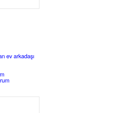
an ev arkadaşı
um
orum