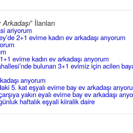
” İlanları
v Arkadaşı
si ariyorum
ey’de 2+1 evime kadın ev arkadaşı arıyorum
yorum
rum
1+1 evime kadın ev arkadaşı arıyorum
hallesi’nde bulunan 3+1 evimiz için acilen bay
kadaşı arıyorum
aki 5. kat eşyalı evime bay ev arkadaşı arıyor
çarşıya yakın eyalı evime bay ev arkadaşı arıy
ünluk haftalık eşyali kiiralik daire