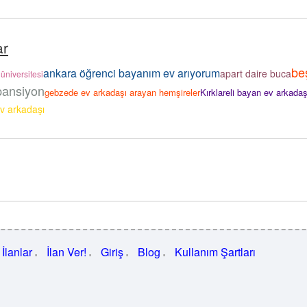
ar
be
ankara öğrenci bayanım ev arıyorum
apart daire buca
 üniversitesi
pansiyon
gebzede ev arkadaşı arayan hemşireler
Kırklareli bayan ev arkadaş
v arkadaşı
İlanlar
İlan Ver!
Giriş
Blog
Kullanım Şartları