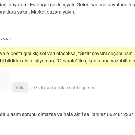
adaşı arıyorum. Ev doğal gazlı eşyalı. Gelen sadece bavulunu a
uraklara yakın. Market pazara yakın.
a e-posta gibi kişisel veri olacaksa, “Gizli” şeysini seçebilirsin.
 bildirim alsın istiyorsan, “Cevapla” ile çıkan alana yazabilirsin
Yolla!
Gizli (sadece ilan sahibi görsün)
da ulasım sorunu olmazsa ve hala aktıf se ılanınız 5524612331