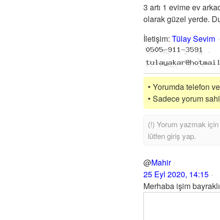
3 artı 1 evime ev ark
olarak güzel yerde. D
İletişim
:
Tülay Sevim
• Yorumda telefon vey
• Sadece yorum sahibi
@
Mahir
25 Eyl 2020, 14:15
Merhaba işim bayraklı