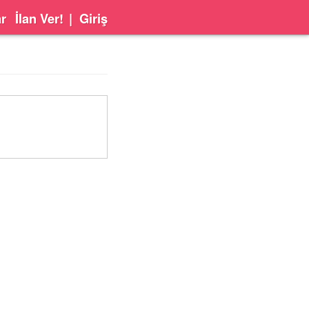
ar
İlan Ver!
|
Giriş