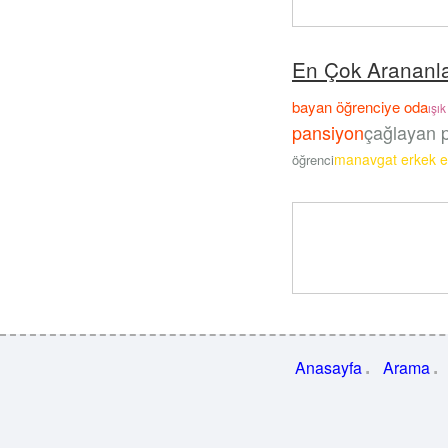
En Çok Arananl
bayan öğrenciye oda
ışık
pansiyon
çağlayan 
manavgat erkek e
öğrenci
Anasayfa
Arama