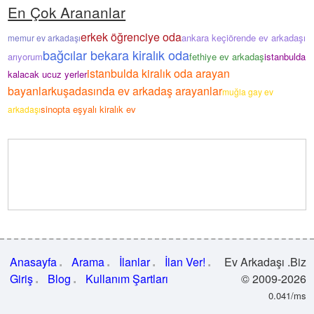
En Çok Arananlar
erkek öğrenciye oda
ankara keçiörende ev arkadaşı
memur ev arkadaşı
bağcılar bekara kiralık oda
arıyorum
fethiye ev arkadaş
istanbulda
istanbulda kiralık oda arayan
kalacak ucuz yerler
bayanlar
kuşadasında ev arkadaş arayanlar
muğla gay ev
sinopta eşyalı kiralık ev
arkadaşı
Anasayfa
Arama
İlanlar
İlan Ver!
Ev Arkadaşı .Biz
Giriş
Blog
Kullanım Şartları
© 2009-2026
0.041/ms