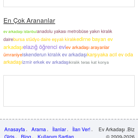
En Çok Arananlar
anadolu yakası metrobüse yakın kiralık
ev arkadaşı istanbul
edirne bayan ev
bursa stüdyo daire eşyalı kiralık
daire
elazığ öğrenci evi
arkadaşı
ev arkadaşı arayanlar
iskenderun kiralık ev arkadaşı
karşıyaka acil ev oda
ümraniye
arkadaşı
izmir erkek ev arkadaşı
kiralık teras kat konya
Anasayfa
Arama
İlanlar
İlan Ver!
Ev Arkadaşı .Biz
Giriş
Blog
Kullanım Şartları
© 2009-2026