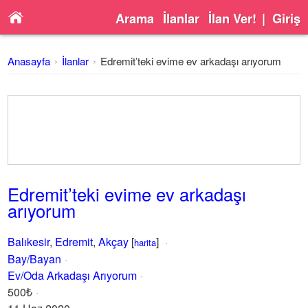
Arama
İlanlar
İlan Ver!
|
Giriş
Anasayfa
İlanlar
Edremit’teki evime ev arkadaşı arıyorum
Edremit’teki evime ev arkadaşı
arıyorum
Balıkesir
,
Edremit
,
Akçay
[
]
harita
Bay/Bayan
Ev/Oda Arkadaşı Arıyorum
500₺