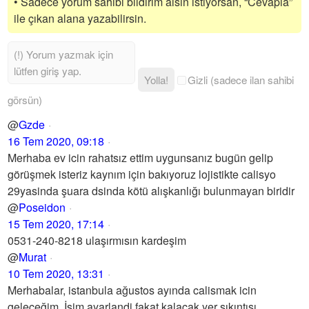
• Sadece yorum sahibi bildirim alsın istiyorsan, “Cevapla”
ile çıkan alana yazabilirsin.
Yolla!
Gizli (sadece ilan sahibi
görsün)
@
Gzde
16 Tem 2020, 09:18
Merhaba ev icin rahatsız ettim uygunsanız bugün gelip
görüşmek isteriz kaynım için bakıyoruz lojistikte calisyo
29yasinda şuara dsinda kötü alışkanlığı bulunmayan biridir
@
Poseidon
15 Tem 2020, 17:14
0531-240-8218 ulaşırmısın kardeşim
@
Murat
10 Tem 2020, 13:31
Merhabalar, istanbula ağustos ayında calismak icin
geleceğim. İşim ayarlandi fakat kalacak yer sıkıntısı