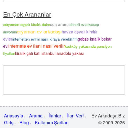
En Çok Arananlar
oda arama
adıyaman eşyalı kiralık daire
denizli ev arkadaşı
eryaman ev arkadaşı
havza eşyalı kiralık
arıyorum
evler
gebze kiralık bekar
internetten evimi nasıl kiraya verebilirim
internete ev ilanı nasıl verilir
evi
kadıköy yakasında pansiyon
kiralık çatı katı istanbul anadolu yakası
fiyatları
Anasayfa
Arama
İlanlar
İlan Ver!
Ev Arkadaşı .Biz
Giriş
Blog
Kullanım Şartları
© 2009-2026