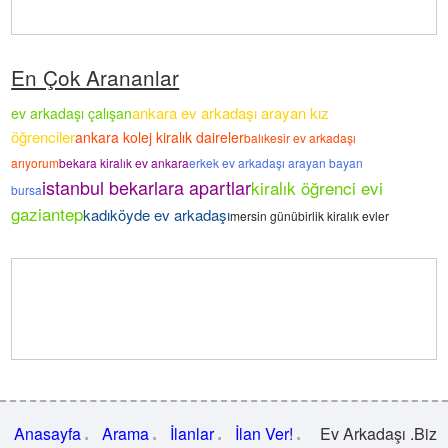
En Çok Arananlar
ankara ev arkadaşı arayan kız
ev arkadaşı çalışan
öğrenciler
ankara kolej kiralık daireler
balıkesir ev arkadaşı
arıyorum
bekara kiralık ev ankara
erkek ev arkadaşı arayan bayan
istanbul bekarlara apartlar
kiralık öğrenci evi
bursa
gaziantep
kadıköyde ev arkadaşı
mersin günübirlik kiralık evler
Anasayfa
Arama
İlanlar
İlan Ver!
Ev Arkadaşı .Biz