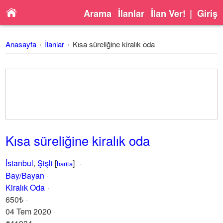
Arama
İlanlar
İlan Ver!
|
Giriş
Anasayfa
İlanlar
Kısa süreliğine kiralık oda
Kısa süreliğine kiralık oda
İstanbul
,
Şişli
[
]
harita
Bay/Bayan
Kiralık Oda
650₺
04 Tem 2020