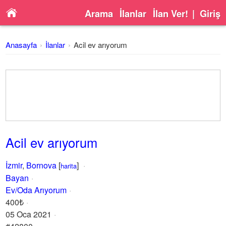
Arama
İlanlar
İlan Ver!
|
Giriş
Anasayfa
İlanlar
Acil ev arıyorum
Acil ev arıyorum
İzmir
,
Bornova
[
]
harita
Bayan
Ev/Oda Arıyorum
400₺
05 Oca 2021