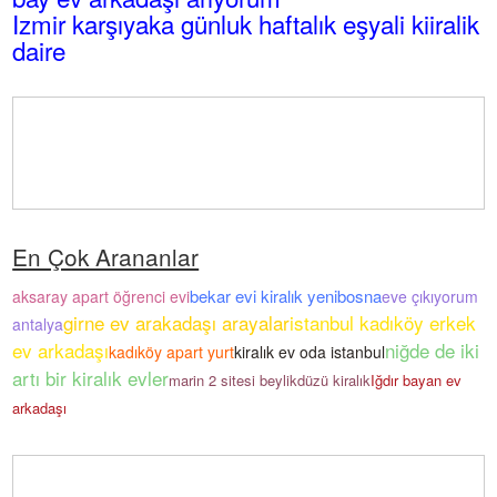
Izmir karşıyaka günluk haftalık eşyali kiiralik
daire
En Çok Arananlar
bekar evi kiralık yenibosna
aksaray apart öğrenci evi
eve çıkıyorum
girne ev arakadaşı arayalar
istanbul kadıköy erkek
antalya
ev arkadaşı
niğde de iki
kadıköy apart yurt
kiralık ev oda istanbul
artı bir kiralık evler
marin 2 sitesi beylikdüzü kiralık
Iğdır bayan ev
arkadaşı