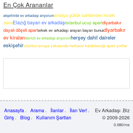
En Çok Arananlar
antalya güllük sahibinden kiralık
akşehirde ev arkadaşı arıyorum
Elazığ bayan ev arkadaşı
daire
istanbul ucuz apart
diyarbakır
diyarbakır
dayalı döşeli apart
erkek ev arkadaşı arayan bayan bursa
ev kiraları
herşey dahil daireler
denizli ev arkadaşı arıyorum
eskişehir
istanbul avrupa yakasında herkesin kalabileceği apart yurtlar
Anasayfa
Arama
İlanlar
İlan Ver!
Ev Arkadaşı .Biz
Giriş
Blog
Kullanım Şartları
© 2009-2026
0.080/ms