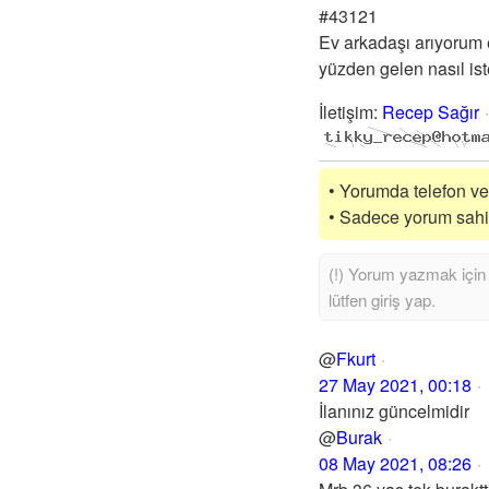
#43121
Ev arkadaşı arıyorum 
yüzden gelen nasıl iste
İletişim
:
Recep Sağır
• Yorumda telefon vey
• Sadece yorum sahibi
@
Fkurt
27 May 2021, 00:18
İlanınız güncelmidir
@
Burak
08 May 2021, 08:26