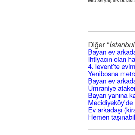
Mrb 36 yaş tek burakt
Diğer “
İstanbu
Bayan ev arkad
İhtiyacın olan h
4. levent’te evi
Yenibosna metro
Bayan ev arkadaş
Ümraniye atakent
Bayan yanına ka
Mecidiyeköy’de 
Ev arkadaşı (kir
Hemen taşınabil