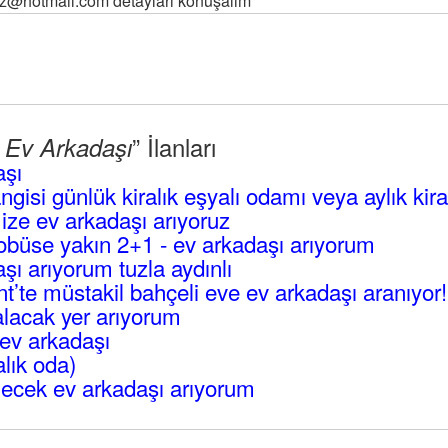
tz@hotmail.com detaylari konuşalim
” İlanları
l Ev Arkadaşı
aşı
angisi günlük kiralık eşyalı odamı veya aylık kir
mize ev arkadaşı arıyoruz
büse yakın 2+1 - ev arkadaşı arıyorum
ı arıyorum tuzla aydınlı
’te müstakil bahçeli eve ev arkadaşı aranıyor!
lacak yer arıyorum
ev arkadaşı
alık oda)
ecek ev arkadaşı arıyorum