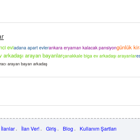
ar
günlük kir
nci evi
adana apart evler
ankara eryaman kalacak pansiyon
v arkadaşı arayan bayanlar
çanakkale biga ev arkadaşı arayanlar
es
iracı arayan bayan arkadaş
İlanlar
İlan Ver!
Giriş
Blog
Kullanım Şartları