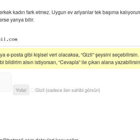
erkek kadın fark etmez. Uygun ev ariyanlar tek başıma kalıyorum
rse yarıya bilir.
a e-posta gibi kişisel veri olacaksa, “Gizli” şeysini seçebilirsin.
 bildirim alsın istiyorsan, “Cevapla” ile çıkan alana yazabilirsin
Yolla!
Gizli (sadece ilan sahibi görsün)