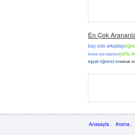
En Çok Arananl
bay oda arkadaşı
öğre
çorlu e
kiralık oda istanbul
eşyalı öğrenci evi
erkek k
Anasayfa
Arama