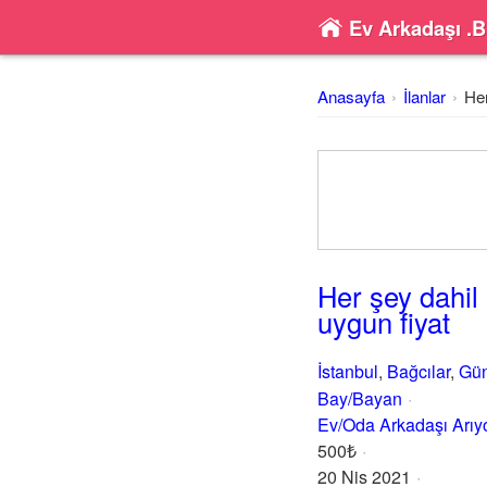
Ev Arkadaşı .B
Anasayfa
İlanlar
Her
Her şey dahil
uygun fiyat
İstanbul
,
Bağcılar
,
Gün
Bay/Bayan
Ev/Oda Arkadaşı Arı
500₺
20 Nis 2021