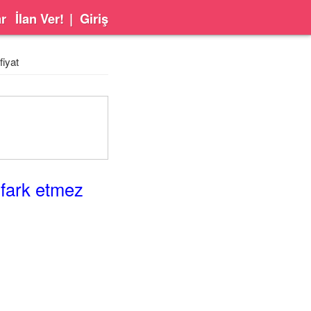
ar
İlan Ver!
|
Giriş
fiyat
 fark etmez