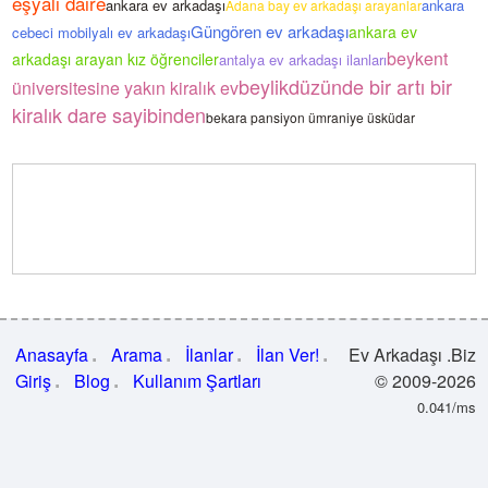
eşyalı daire
ankara ev arkadaşı
ankara
Adana bay ev arkadaşı arayanlar
Güngören ev arkadaşı
ankara ev
cebeci mobilyalı ev arkadaşı
beykent
arkadaşı arayan kız öğrenciler
antalya ev arkadaşı ilanları
beylikdüzünde bir artı bir
üniversitesine yakın kiralık ev
kiralık dare sayibinden
bekara pansiyon ümraniye üsküdar
Anasayfa
Arama
İlanlar
İlan Ver!
Ev Arkadaşı .Biz
Giriş
Blog
Kullanım Şartları
© 2009-2026
0.041/ms