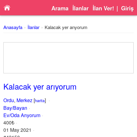
Arama
İlanlar
İlan Ver!
|
Giriş
Anasayfa
İlanlar
Kalacak yer arıyorum
Kalacak yer arıyorum
Ordu
,
Merkez
[
]
harita
Bay/Bayan
Ev/Oda Arıyorum
400₺
01 May 2021