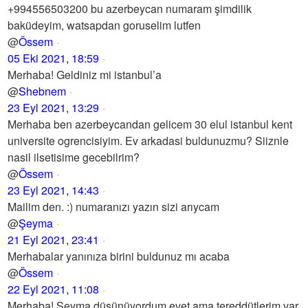
+994556503200 bu azerbeycan numaram şimdilik
baküdeyim, watsapdan goruselim lutfen
@
Össem
05 Eki 2021, 18:59
Merhaba! Geldiniz mi istanbul’a
@
Shebnem
23 Eyl 2021, 13:29
Merhaba ben azerbeycandan gelicem 30 elul istanbul kent
universite ogrencisiyim. Ev arkadasi buldunuzmu? Siiznle
nasil ilsetisime gecebilrim?
@
Össem
23 Eyl 2021, 14:43
Mailim den. :) numaranızı yazın sizi arıycam
@
Şeyma
21 Eyl 2021, 23:41
Merhabalar yanınıza birini buldunuz mı acaba
@
Össem
22 Eyl 2021, 11:08
Merhaba! Şeyma düşünüyordum evet ama tereddütlerim var