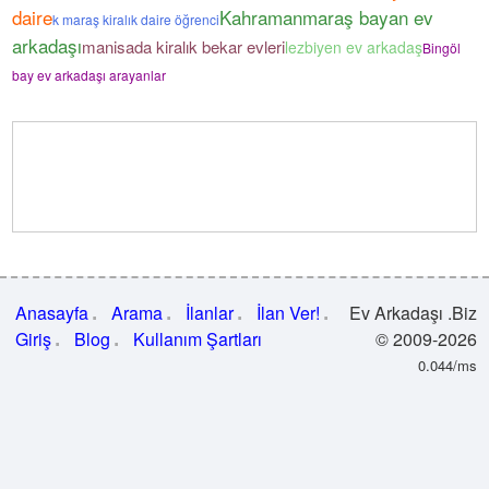
daire
Kahramanmaraş bayan ev
k maraş kiralık daire öğrenci
arkadaşı
manisada kiralık bekar evleri
lezbiyen ev arkadaş
Bingöl
bay ev arkadaşı arayanlar
Anasayfa
Arama
İlanlar
İlan Ver!
Ev Arkadaşı .Biz
Giriş
Blog
Kullanım Şartları
© 2009-2026
0.044/ms