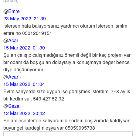
görsün)
@
Emre
23 May 2022, 21:39
İstersen hala bakıyorsanız yardımcı olurum istersen ismim
emre no 05012019151
@
Acar
15 Mar 2022, 01:30
Şu an çalışıp çalışmadığınız önemli değil bir kaç projem var
bir odam da boş şu an dolayısıyla konuşmaya değer bence
diye düşünüyorum
@
Acar
15 Mar 2022, 01:04
Evim sarıyerde size uygun ise görüşmek isterdim. 7~8 aylık
bir kedim var. 549 427 52 92
@
Sezai
12 Mar 2022, 20:42
Selam esenler’de kalıyorum bir odam boş zorada kaldiysan
buyur gel kardeşim eşya var 05059995738