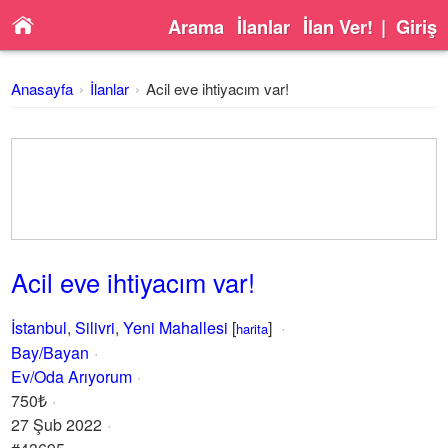
Arama
İlanlar
İlan Ver!
|
Giriş
Anasayfa
İlanlar
Acil eve ihtiyacım var!
Acil eve ihtiyacım var!
İstanbul
,
Silivri
,
Yeni Mahallesi
[
]
harita
Bay/Bayan
Ev/Oda Arıyorum
750₺
27 Şub 2022