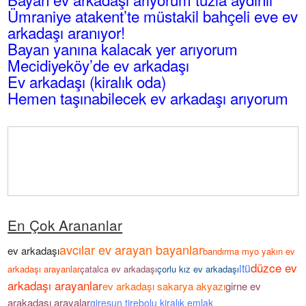
Ümraniye atakent’te müstakil bahçeli eve ev
arkadaşı aranıyor!
Bayan yanına kalacak yer arıyorum
Mecidiyeköy’de ev arkadaşı
Ev arkadaşı (kiralık oda)
Hemen taşınabilecek ev arkadaşı arıyorum
En Çok Arananlar
avcılar ev arayan bayanlar
ev arkadaşı
bandırma myo yakın ev
düzce ev
itü
arkadaşı arayanlar
çatalca ev arkadaşı
çorlu kız ev arkadaşı
arkadaşı arayanlar
ev arkadaşı sakarya akyazı
girne ev
arakadaşı arayalar
giresun tirebolu kiralık emlak