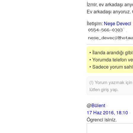
İzmir, ev arkadaşı arı
Ev arkadaşı arıyoruz. Ö
İletişim
:
Neşe Deveci
• İlanda arandığı gib
• Yorumda telefon vey
• Sadece yorum sahibi
@
Bülent
17 Haz 2016, 18:10
Ögrenci isiniz.