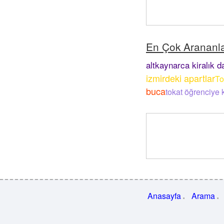
En Çok Arananl
altkaynarca kiralık d
izmirdeki apartlar
To
buca
tokat öğrenciye k
Anasayfa
Arama