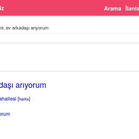
iz
Arama
İlanl
ir, ev arkadaşı arıyorum
adaşı arıyorum
ahallesi
[
]
harita
yorum