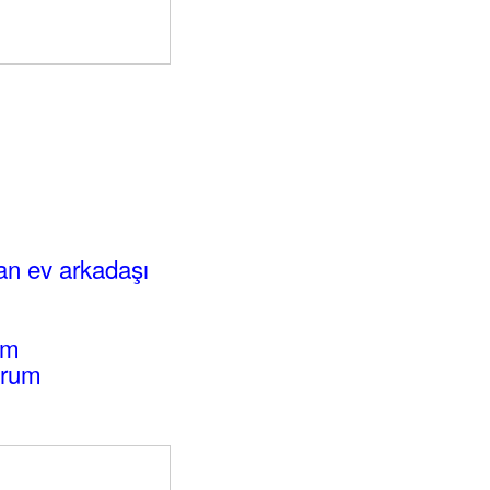
an ev arkadaşı
um
orum