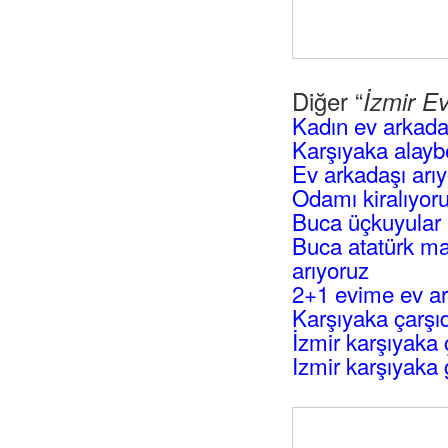
Diğer “
İzmir E
Kadın ev arkada
Karşıyaka alayb
Ev arkadaşı arı
Odamı kiralıyo
Buca üçkuyular 
Buca atatürk ma
arıyoruz
2+1 evime ev ar
Karşıyaka çarşıd
İzmir karşıyaka 
Izmir karşıyaka g