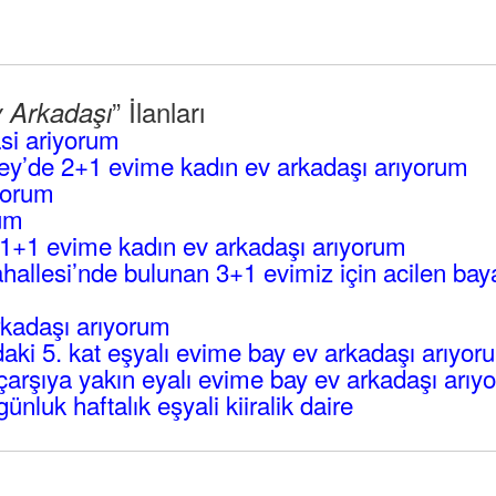
” İlanları
v Arkadaşı
si ariyorum
ey’de 2+1 evime kadın ev arkadaşı arıyorum
yorum
rum
1+1 evime kadın ev arkadaşı arıyorum
hallesi’nde bulunan 3+1 evimiz için acilen bay
kadaşı arıyorum
aki 5. kat eşyalı evime bay ev arkadaşı arıyor
çarşıya yakın eyalı evime bay ev arkadaşı arıy
ünluk haftalık eşyali kiiralik daire