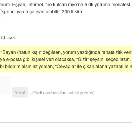
yorum. Eşyalı, internet, tire kutsan myo’na 5 dk yürüme mesafesi,
ğrenci ya da çalışan olabilir. 300 tl kira.
i “Bayan (hatun kişi)” değilsen, yorum yazdığında rahatsızlık veriy
a e-posta gibi kişisel veri olacaksa, “Gizli” şeysini seçebilirsin.
 bildirim alsın istiyorsan, “Cevapla” ile çıkan alana yazabilirsin
Yolla!
Gizli (sadece ilan sahibi görsün)