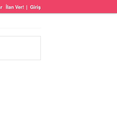
ar
İlan Ver!
|
Giriş