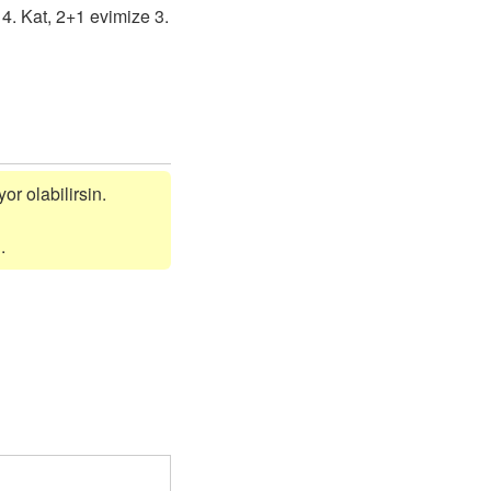
 4. Kat, 2+1 evimize 3.
or olabilirsin.
.