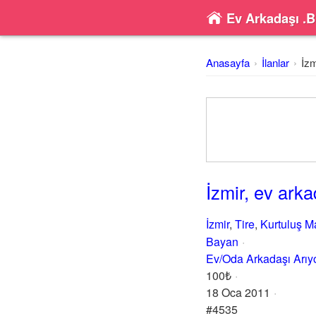
Ev Arkadaşı .B
Anasayfa
İlanlar
İzm
İzmir, ev ark
İzmir
,
Tire
,
Kurtuluş M
Bayan
Ev/Oda Arkadaşı Arı
100₺
18 Oca 2011
#4535