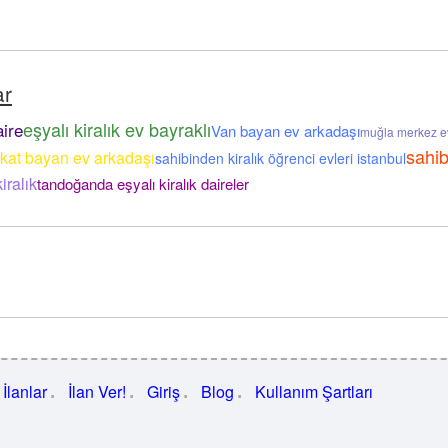
ar
eşyalı kiralık ev bayraklı
aire
Van bayan ev arkadaşı
muğla merkez e
sahib
kat bayan ev arkadaşı
sahibinden kiralık öğrenci evleri istanbul
iralık
tandoğanda eşyalı kiralık daireler
İlanlar
İlan Ver!
Giriş
Blog
Kullanım Şartları