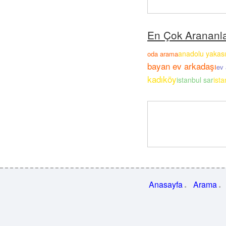
En Çok Arananl
anadolu yakası
oda arama
bayan ev arkadaşı
ev 
kadıköy
istanbul sar
ist
Anasayfa
Arama