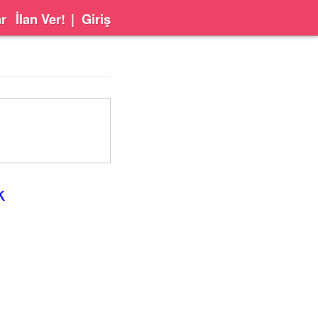
ar
İlan Ver!
|
Giriş
k