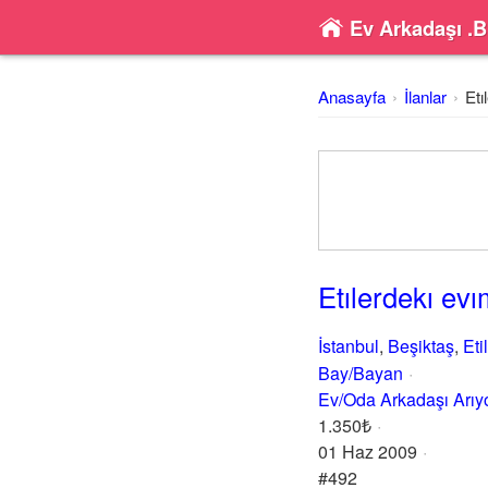
Ev Arkadaşı .B
Anasayfa
İlanlar
Etı
Etılerdekı ev
İstanbul
,
Beşiktaş
,
Eti
Bay/Bayan
Ev/Oda Arkadaşı Arı
1.350₺
01 Haz 2009
#492