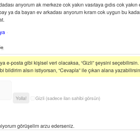
rdadası arıyorum ak merkeze cok yakın vasıtaya gıdıs cok yakın 
ay ya da bayan ev arkadası arıyorum kıram cok uygun bu kadar 
at.
ya
a e-posta gibi kişisel veri olacaksa, “Gizli” şeysini seçebilirsin.
 bildirim alsın istiyorsan, “Cevapla” ile çıkan alana yazabilirsin
Yolla!
Gizli (sadece ilan sahibi görsün)
niyorum görüşelim arzu ederseniz.