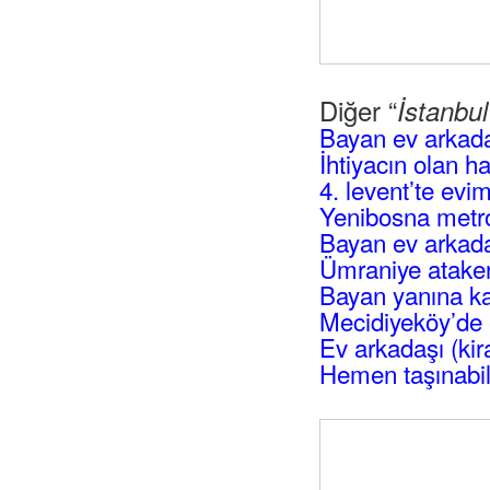
Diğer “
İstanbu
Bayan ev arkad
İhtiyacın olan h
4. levent’te evi
Yenibosna metro
Bayan ev arkadaş
Ümraniye atakent
Bayan yanına ka
Mecidiyeköy’de 
Ev arkadaşı (kir
Hemen taşınabil