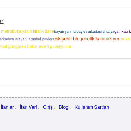
ar
 metrobüse yakın kiralık daire
çatı katı 
bayan yanına bay ev arkadaşı antalya
ev ar
eskişehir bir gecelik kalacak yer
arkadaşı arayan istanbul gayleri
anbul güngören bekar evleri pansiyonlar
İlanlar
İlan Ver!
Giriş
Blog
Kullanım Şartları