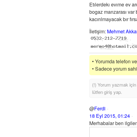
Etılerdekı evıme ev a
bogaz manzarası var b
kacırılmayacak bır fırs
İletişim
:
Mehmet Akka
• Yorumda telefon vey
• Sadece yorum sahibi
@
Ferdi
18 Eyl 2015, 01:24
Merhabalar ben ilgile