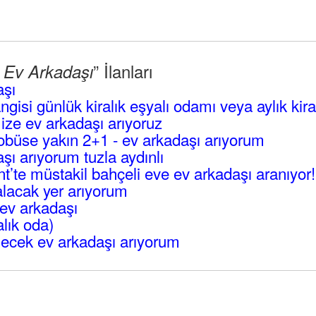
” İlanları
l Ev Arkadaşı
aşı
angisi günlük kiralık eşyalı odamı veya aylık kir
mize ev arkadaşı arıyoruz
büse yakın 2+1 - ev arkadaşı arıyorum
ı arıyorum tuzla aydınlı
’te müstakil bahçeli eve ev arkadaşı aranıyor!
lacak yer arıyorum
ev arkadaşı
alık oda)
ecek ev arkadaşı arıyorum