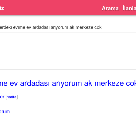
iz
Arama
İlanl
lerdekı evıme ev ardadası arıyorum ak merkeze cok
ıme ev ardadası arıyorum ak merkeze co
ler
[
]
harita
yorum