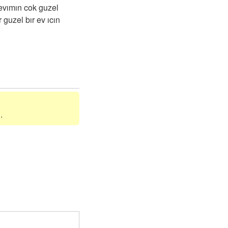
evımın cok guzel
guzel bır ev ıcın
.