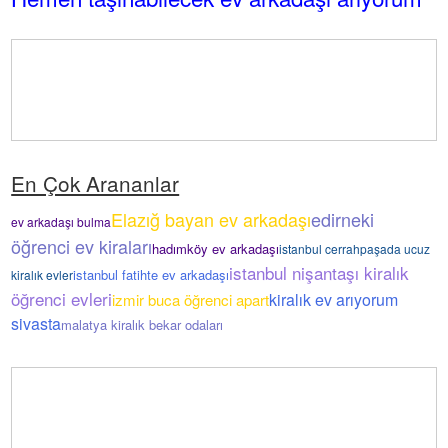
En Çok Arananlar
Elazığ bayan ev arkadaşı
edirneki
ev arkadaşı bulma
öğrenci ev kiraları
hadımköy ev arkadaşı
istanbul cerrahpaşada ucuz
istanbul nişantaşı kiralık
istanbul fatihte ev arkadaşı
kiralık evler
öğrenci evleri
kiralık ev arıyorum
izmir buca öğrenci apart
sivasta
malatya kiralık bekar odaları