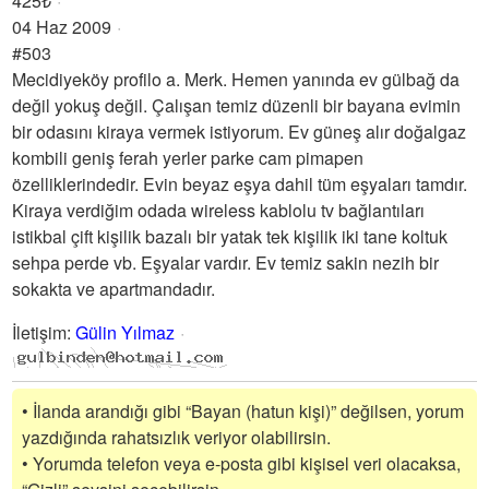
425₺
04 Haz 2009
#503
Mecidiyeköy profilo a. Merk. Hemen yanında ev gülbağ da
değil yokuş değil. Çalışan temiz düzenli bir bayana evimin
bir odasını kiraya vermek istiyorum. Ev güneş alır doğalgaz
kombili geniş ferah yerler parke cam pimapen
özelliklerindedir. Evin beyaz eşya dahil tüm eşyaları tamdır.
Kiraya verdiğim odada wireless kablolu tv bağlantıları
istikbal çift kişilik bazalı bir yatak tek kişilik iki tane koltuk
sehpa perde vb. Eşyalar vardır. Ev temiz sakin nezih bir
sokakta ve apartmandadır.
İletişim
:
Gülin Yılmaz
• İlanda arandığı gibi “Bayan (hatun kişi)” değilsen, yorum
yazdığında rahatsızlık veriyor olabilirsin.
• Yorumda telefon veya e-posta gibi kişisel veri olacaksa,