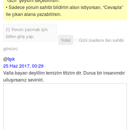
“Gizli” şeysini seçebilirsin.
• Sadece yorum sahibi bildirim alsın istiyorsan, “Cevapla”
ile çıkan alana yazabilirsin.
Yolla!
Gizli (sadece ilan sahibi
görsün)
@
Işık
25 Haz 2017, 00:29
Valla bayan deyillim temizim titizim dir. Durus bir insanımdır
ulluşırsanız seviniri.