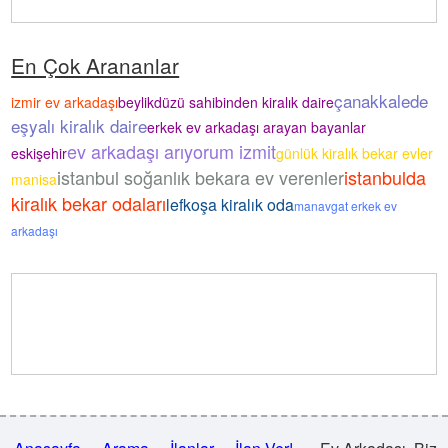
En Çok Arananlar
çanakkalede
izmir ev arkadaşı
beylikdüzü sahibinden kiralık daire
eşyalı kiralık daire
erkek ev arkadaşı arayan bayanlar
ev arkadaşı arıyorum izmit
eskişehir
günlük kiralık bekar evler
istanbul soğanlık bekara ev verenler
istanbulda
manisa
kiralık bekar odaları
lefkoşa kiralık oda
manavgat erkek ev
arkadaşı