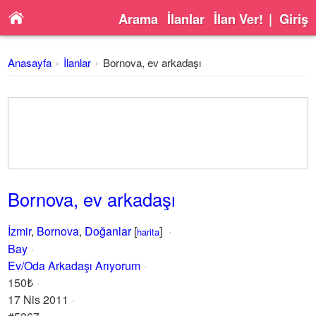
Arama
İlanlar
İlan Ver!
|
Giriş
Anasayfa
İlanlar
Bornova, ev arkadaşı
Bornova, ev arkadaşı
İzmir
,
Bornova
,
Doğanlar
[
]
harita
Bay
Ev/Oda Arkadaşı Arıyorum
150₺
17 Nis 2011