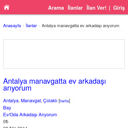
Arama
İlanlar
İlan Ver!
|
Giriş
Anasayfa
İlanlar
Antalya manavgatta ev arkadaşı arıyorum
Antalya manavgatta ev arkadaşı
arıyorum
Antalya
,
Manavgat
,
Çolaklı
[
]
harita
Bay
Ev/Oda Arkadaşı Arıyorum
0₺