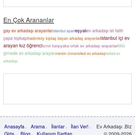
En Çok Arananlar
eşyalı
gay ev arkadaşı arayanlar
ev arkadaşı ist fatih
istanbul apart
istanbul içi ev
çapa topkapı
hadımköy kiptaş bayan arkadaş arayanlar
arayan kız öğrenci
kktc
izmir karşıyaka ortak ev arkadaşı arayanlar
girnede ev arkadaşı arayan
mersin üniversitesi ev arkadaş
bebek ev
arkadaşı
Anasayfa
Arama
İlanlar
İlan Ver!
Ev Arkadaşı .Biz
Giriş
Blog
Kullanım Şartları
© 2009-2026