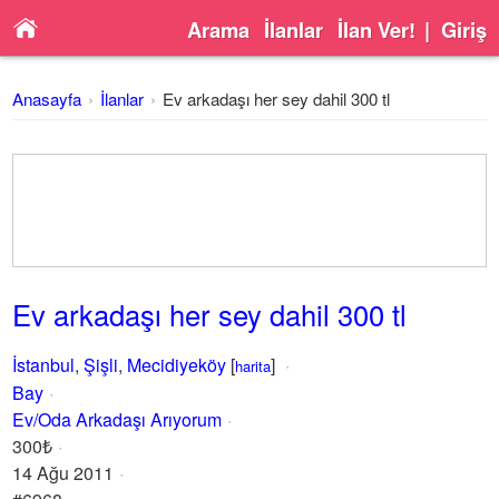
Arama
İlanlar
İlan Ver!
|
Giriş
Anasayfa
İlanlar
Ev arkadaşı her sey dahil 300 tl
Ev arkadaşı her sey dahil 300 tl
İstanbul
,
Şişli
,
Mecidiyeköy
[
]
harita
Bay
Ev/Oda Arkadaşı Arıyorum
300₺
14 Ağu 2011