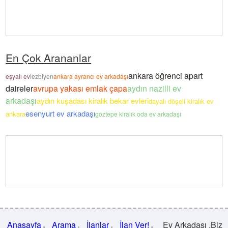
En Çok Arananlar
ankara öğrenci apart
eşyalı ev
lezbiyen
ankara ayrancı ev arkadaşı
daireler
avrupa yakası emlak çapa
aydın nazilli ev
arkadaşı
aydın kuşadası kiralık bekar evleri
dayalı döşeli kiralık ev
esenyurt ev arkadaşı
ankara
göztepe kiralık oda ev arkadaşı
Anasayfa
Arama
İlanlar
İlan Ver!
Ev Arkadaşı .Biz