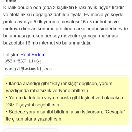
#6968
Kiralık double oda (oda 2 kışılıktır) kırası aylık üçyüz lıradır
ve elektırık su dogalgaz dahıldır fiyata. Ev mecıdıye köyde
profılo avm ye 5 dk yurume mesafesı 15 dk metrobus ve
metroya dır evın konumu profılınun arka cephesındedır evde
bulunması gereken her sey mevcutur çamaşır makınası
buzdolabı 16 mb ınternet vb bulunmaktatır.
İletişim
:
Roni Erdem
• İlanda arandığı gibi “Bay (er kişi)” değilsen, yorum
yazdığında rahatsızlık veriyor olabilirsin.
• Yorumda telefon veya e-posta gibi kişisel veri olacaksa,
“Gizli” şeysini seçebilirsin.
• Sadece yorum sahibi bildirim alsın istiyorsan, “Cevapla”
ile çıkan alana yazabilirsin.