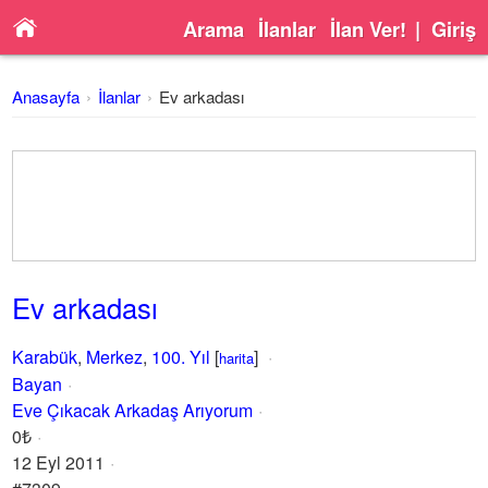
Arama
İlanlar
İlan Ver!
|
Giriş
Anasayfa
İlanlar
Ev arkadası
Ev arkadası
Karabük
,
Merkez
,
100. Yıl
[
]
harita
Bayan
Eve Çıkacak Arkadaş Arıyorum
0₺
12 Eyl 2011