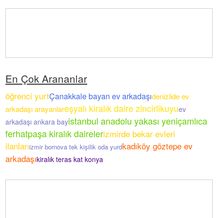
En Çok Arananlar
öğrenci yurt
Çanakkale bayan ev arkadaşı
denizlide ev
eşyalı kiralık daire zincirlikuyu
arkadaşı arayanlar
ev
istanbul anadolu yakası yeniçamlıca
arkadaşı ankara bay
ferhatpaşa kiralık daireler
izmirde bekar evleri
ilanları
kadıköy göztepe ev
izmir bornova tek kişilik oda yurd
arkadaşı
kiralık teras kat konya