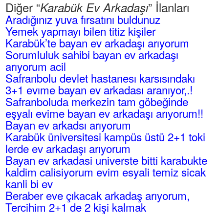
Diğer “
” İlanları
Karabük Ev Arkadaşı
Aradığınız yuva fırsatını buldunuz
Yemek yapmayı bilen titiz kişiler
Karabük’te bayan ev arkadaşı arıyorum
Sorumluluk sahibi bayan ev arkadaşı
arıyorum acil
Safranbolu devlet hastanesı karsısındakı
3+1 evıme bayan ev arkadası aranıyor,.!
Safranboluda merkezin tam göbeğinde
eşyalı evime bayan ev arkadaşı arıyorum!!
Bayan ev arkadsı arıyorum
Karabük üniversitesi kampüs üstü 2+1 toki
lerde ev arkadaşı arıyorum
Bayan ev arkadasi universte bitti karabukte
kaldim calisiyorum evim esyali temiz sicak
kanli bi ev
Beraber eve çıkacak arkadaş arıyorum,
Tercihim 2+1 de 2 kişi kalmak