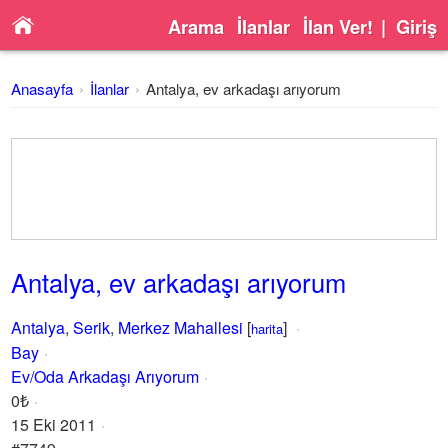
Arama
İlanlar
İlan Ver!
|
Giriş
Anasayfa
İlanlar
Antalya, ev arkadaşı arıyorum
Antalya, ev arkadaşı arıyorum
Antalya
,
Serik
,
Merkez Mahallesi
[
]
harita
Bay
Ev/Oda Arkadaşı Arıyorum
0₺
15 Eki 2011