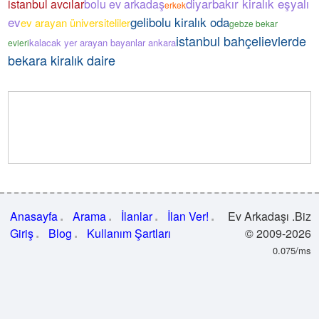
diyarbakır kiralık eşyalı
istanbul avcılar
bolu ev arkadaş
erkek
ev
gelibolu kiralık oda
ev arayan üniversiteliler
gebze bekar
istanbul bahçelievlerde
kalacak yer arayan bayanlar ankara
evleri
bekara kiralık daire
Anasayfa
Arama
İlanlar
İlan Ver!
Ev Arkadaşı .Biz
Giriş
Blog
Kullanım Şartları
© 2009-2026
0.075/ms