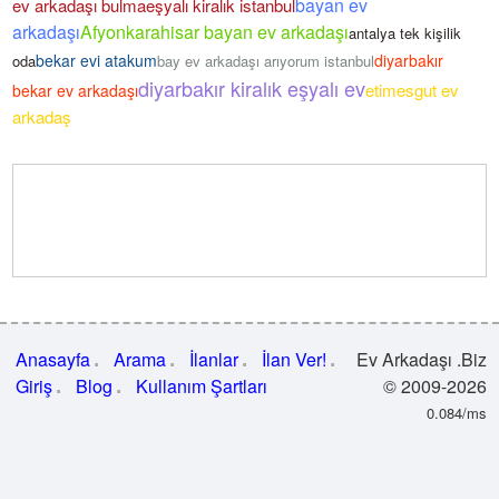
bayan ev
ev arkadaşı bulma
eşyalı kiralık istanbul
arkadaşı
Afyonkarahisar bayan ev arkadaşı
antalya tek kişilik
bekar evi atakum
diyarbakır
oda
bay ev arkadaşı arıyorum istanbul
diyarbakır kiralık eşyalı ev
etimesgut ev
bekar ev arkadaşı
arkadaş
Anasayfa
Arama
İlanlar
İlan Ver!
Ev Arkadaşı .Biz
Giriş
Blog
Kullanım Şartları
© 2009-2026
0.084/ms