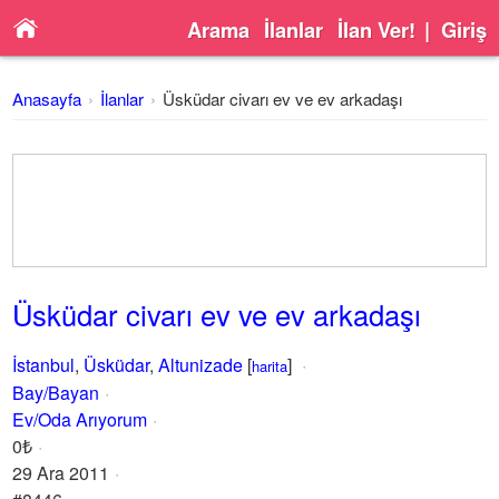
Arama
İlanlar
İlan Ver!
|
Giriş
Anasayfa
İlanlar
Üsküdar civarı ev ve ev arkadaşı
Üsküdar civarı ev ve ev arkadaşı
İstanbul
,
Üsküdar
,
Altunizade
[
]
harita
Bay/Bayan
Ev/Oda Arıyorum
0₺
29 Ara 2011