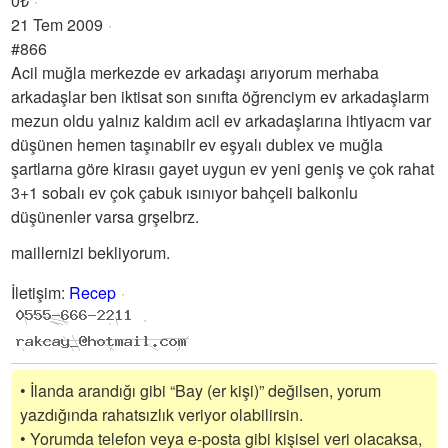
0₺
21 Tem 2009
#866
Acil muğla merkezde ev arkadaşı arıyorum merhaba
arkadaşlar ben iktisat son sınıfta öğrenciym ev arkadaşlarm
mezun oldu yalnız kaldım acil ev arkadaşlarına ihtiyacm var
düşünen hemen taşınabilr ev eşyalı dublex ve muğla
şartlarna göre kirasıı gayet uygun ev yeni geniş ve çok rahat
3+1 sobalı ev çok çabuk ısınıyor bahçeli balkonlu
düşünenler varsa grşelbrz.
maillernizi bekliyorum.
İletişim
:
Recep
• İlanda arandığı gibi “Bay (er kişi)” değilsen, yorum
yazdığında rahatsızlık veriyor olabilirsin.
• Yorumda telefon veya e-posta gibi kişisel veri olacaksa,