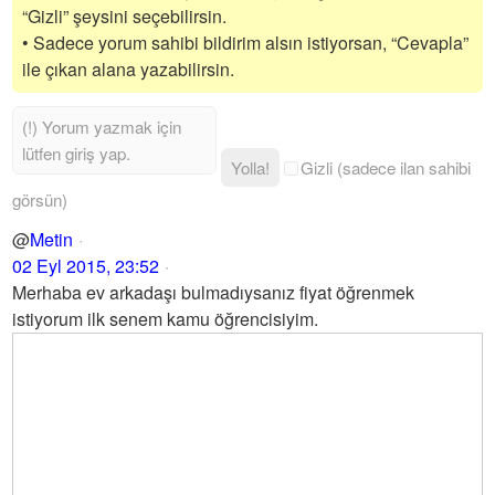
“Gizli” şeysini seçebilirsin.
• Sadece yorum sahibi bildirim alsın istiyorsan, “Cevapla”
ile çıkan alana yazabilirsin.
Yolla!
Gizli (sadece ilan sahibi
görsün)
@
Metin
02 Eyl 2015, 23:52
Merhaba ev arkadaşı bulmadıysanız fiyat öğrenmek
istiyorum ilk senem kamu öğrencisiyim.