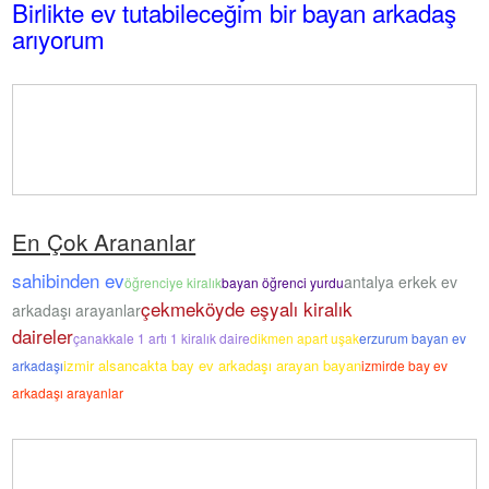
Birlikte ev tutabileceğim bir bayan arkadaş
arıyorum
En Çok Arananlar
sahibinden ev
antalya erkek ev
öğrenciye kiralık
bayan öğrenci yurdu
çekmeköyde eşyalı kiralık
arkadaşı arayanlar
daireler
çanakkale 1 artı 1 kiralık daire
dikmen apart uşak
erzurum bayan ev
izmir alsancakta bay ev arkadaşı arayan bayan
arkadaşı
izmirde bay ev
arkadaşı arayanlar