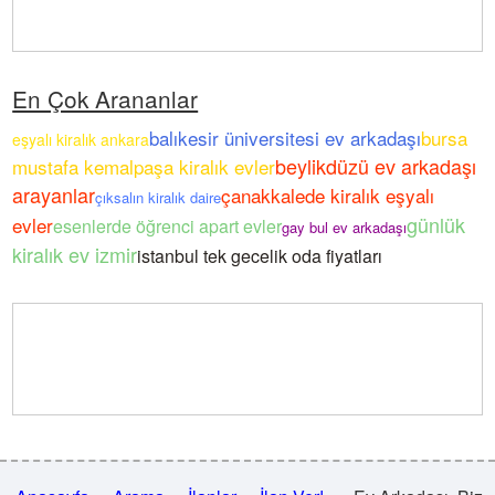
En Çok Arananlar
balıkesir üniversitesi ev arkadaşı
bursa
eşyalı kiralık ankara
beylikdüzü ev arkadaşı
mustafa kemalpaşa kiralık evler
arayanlar
çanakkalede kiralık eşyalı
çıksalın kiralık daire
günlük
evler
esenlerde öğrenci apart evler
gay bul ev arkadaşı
kiralık ev izmir
istanbul tek gecelik oda fiyatları