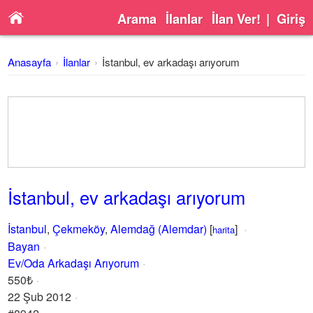
Arama
İlanlar
İlan Ver!
|
Giriş
Anasayfa
İlanlar
İstanbul, ev arkadaşı arıyorum
İstanbul, ev arkadaşı arıyorum
İstanbul
,
Çekmeköy
,
Alemdağ (Alemdar)
[
]
harita
Bayan
Ev/Oda Arkadaşı Arıyorum
550₺
22 Şub 2012