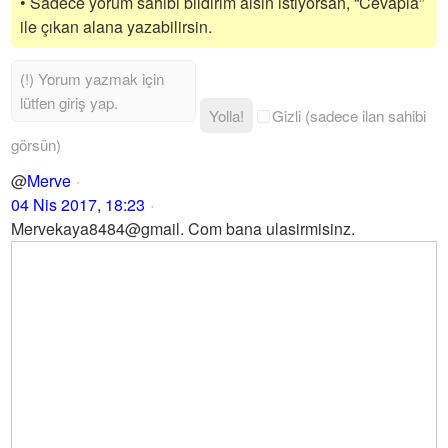
• Sadece yorum sahibi bildirim alsın istiyorsan, “Cevapla”
ile çıkan alana yazabilirsin.
Yolla!
Gizli (sadece ilan sahibi
görsün)
@
Merve
04 Nis 2017, 18:23
Mervekaya8484@gmail. Com bana ulasirmisinz.