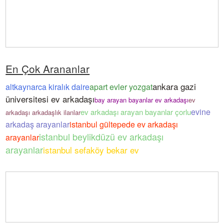
En Çok Arananlar
ankara gazi
altkaynarca kiralık daire
apart evler yozgat
üniversitesi ev arkadaşı
bay arayan bayanlar ev arkadaşı
ev
evine
ev arkadaşı arayan bayanlar çorlu
arkadaşı arkadaşlık ilanlar
arkadaş arayanlar
istanbul gültepede ev arkadaşı
istanbul beylikdüzü ev arkadaşı
arayanlar
arayanlar
istanbul sefaköy bekar ev