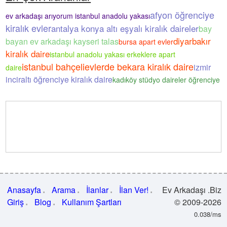
afyon öğrenciye
ev arkadaşı arıyorum istanbul anadolu yakası
kiralık evler
antalya konya altı eşyalı kiralık daireler
bay
diyarbakır
bayan ev arkadaşı kayseri talas
bursa apart evler
kiralık daire
istanbul anadolu yakası erkeklere apart
istanbul bahçelievlerde bekara kiralık daire
izmir
daire
inciraltı öğrenciye kiralık daire
kadıköy stüdyo daireler öğrenciye
Anasayfa
Arama
İlanlar
İlan Ver!
Ev Arkadaşı .Biz
Giriş
Blog
Kullanım Şartları
© 2009-2026
0.038/ms