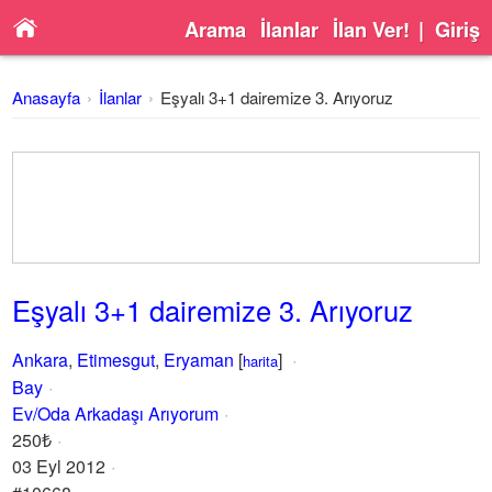
Arama
İlanlar
İlan Ver!
|
Giriş
Anasayfa
İlanlar
Eşyalı 3+1 dairemize 3. Arıyoruz
Eşyalı 3+1 dairemize 3. Arıyoruz
Ankara
,
Etimesgut
,
Eryaman
[
]
harita
Bay
Ev/Oda Arkadaşı Arıyorum
250₺
03 Eyl 2012