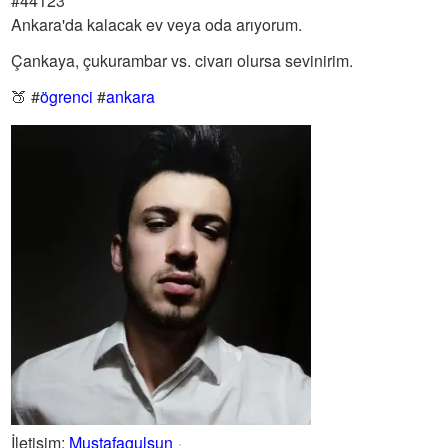
#44123
Ankara'da kalacak ev veya oda arıyorum.
Çankaya, çukurambar vs. civarı olursa sevinirim.
🍑
#
ögrenci
#
ankara
İletişim
:
Mustafagulsun