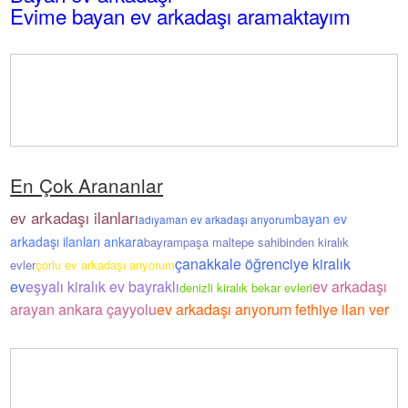
Evime bayan ev arkadaşı aramaktayım
En Çok Arananlar
ev arkadaşı ilanları
bayan ev
adıyaman ev arkadaşı arıyorum
arkadaşı ilanları ankara
bayrampaşa maltepe sahibinden kiralık
çanakkale öğrenciye kiralık
evler
çorlu ev arkadaşı arıyorum
ev
eşyalı kiralık ev bayraklı
ev arkadaşı
denizli kiralık bekar evleri
arayan ankara çayyolu
ev arkadaşı arıyorum fethiye ilan ver