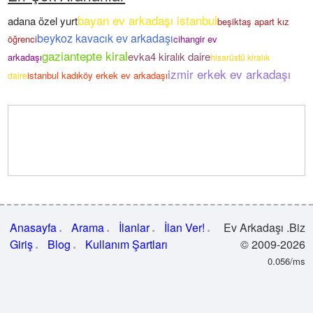
bayan ev arkadaşı istanbul
adana özel yurt
beşiktaş apart kız
beykoz kavacık ev arkadaşı
öğrenci
cihangir ev
gaziantepte kiral
evka4 kiralık daire
arkadaşı
hisarüstü kiralık
izmir erkek ev arkadaşı
istanbul kadıköy erkek ev arkadaşı
daire
Anasayfa
Arama
İlanlar
İlan Ver!
Ev Arkadaşı .Biz
Giriş
Blog
Kullanım Şartları
© 2009-2026
0.056/ms