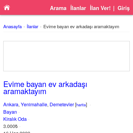
Arama
İlanlar
İlan Ver!
|
Giriş
Anasayfa
İlanlar
Evime bayan ev arkadaşı aramaktayım
Evime bayan ev arkadaşı
aramaktayım
Ankara
,
Yenimahalle
,
Demetevler
[
]
harita
Bayan
Kiralık Oda
3.000₺