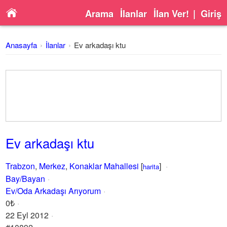
Arama
İlanlar
İlan Ver!
|
Giriş
Anasayfa
İlanlar
Ev arkadaşı ktu
Ev arkadaşı ktu
Trabzon
,
Merkez
,
Konaklar Mahallesi
[
]
harita
Bay/Bayan
Ev/Oda Arkadaşı Arıyorum
0₺
22 Eyl 2012