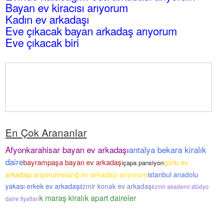
Bayan ev kiracısı arıyorum
Kadın ev arkadaşı
Eve çıkacak bayan arkadaş arıyorum
Eve çıkacak biri
En Çok Arananlar
Afyonkarahisar bayan ev arkadaşı
antalya bekara kiralık
daire
bayrampaşa bayan ev arkadaşı
çorlu ev
çapa pansiyon
elazığ ev arkadaşı arıyorum
arkadaşı arıyorum
istanbul anadolu
yakası erkek ev arkadaşı
izmir konak ev arkadaşı
izmir akademi stüdyo
k maraş kiralık apart daireler
daire fiyatları