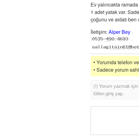
Ev yalıncakta ramada 
1 adet yatak var. Sade
çoğunu ve aidatı ben v
İletişim
:
Alper Bey
• Yorumda telefon vey
• Sadece yorum sahibi