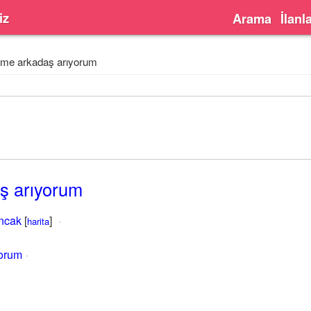
iz
Arama
İlanl
ime arkadaş arıyorum
ş arıyorum
ıncak
[
]
harita
yorum