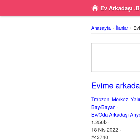
Ev Arkadaşı .B
Anasayfa
İlanlar
Ev
Evime arkada
Trabzon
,
Merkez
,
Yal
Bay/Bayan
Ev/Oda Arkadaşı Arı
1.250₺
18 Nis 2022
#43740