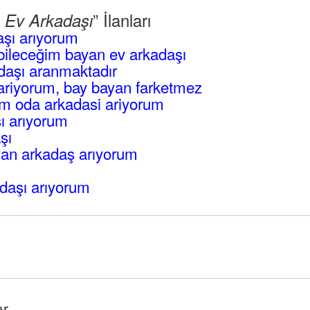
” İlanları
 Ev Arkadaşı
şı arıyorum
abileceğim bayan ev arkadaşı
daşı aranmaktadır
ariyorum, bay bayan farketmez
m oda arkadasi ariyorum
sı arıyorum
şı
yan arkadaş arıyorum
daşı arıyorum
ar