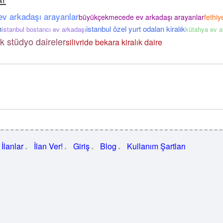
ev arkadaşı arayanlar
büyükçekmecede ev arkadaşı arayanlar
fethi
m
istanbul özel yurt odaları kiralık
istanbul bostancı ev arkadaşı
kütahya ev a
ık stüdyo daireler
silivride bekara kiralık daire
İlanlar
İlan Ver!
Giriş
Blog
Kullanım Şartları