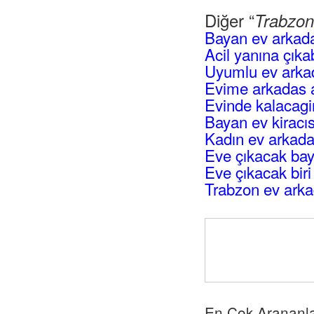
Diğer “
Trabzon
Bayan ev arkada
Acil yanına çık
Uyumlu ev arka
Evime arkadas 
Evinde kalacagi
Bayan ev kiracı
Kadın ev arkada
Eve çıkacak ba
Eve çıkacak biri
Trabzon ev arka
En Çok Arananl