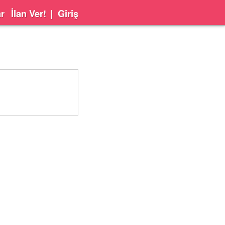
ar
İlan Ver!
|
Giriş