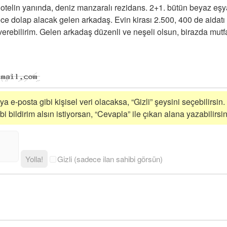
otelin yanında, deniz manzaralı rezidans. 2+1. bütün beyaz eşy
ce dolap alacak gelen arkadaş. Evin kirası 2.500, 400 de aidatı 
erebilirim. Gelen arkadaş düzenli ve neşeli olsun, birazda mutfa
a e-posta gibi kişisel veri olacaksa, “Gizli” şeysini seçebilirsin.
 bildirim alsın istiyorsan, “Cevapla” ile çıkan alana yazabilirsin
Yolla!
Gizli (sadece ilan sahibi görsün)