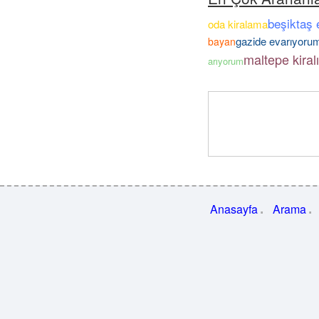
beşiktaş 
oda kiralama
gazide evarıyoru
bayan
maltepe kiral
arıyorum
Anasayfa
Arama