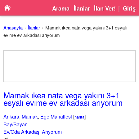
Arama
İlanlar
İlan Ver!
|
Giriş
Anasayfa
İlanlar
Mamak ıkea nata vega yakını 3+1 esyalı
evıme ev arkadası arıyorum
Mamak ıkea nata vega yakını 3+1
esyalı evıme ev arkadası arıyorum
Ankara
,
Mamak
,
Ege Mahallesi
[
]
harita
Bay/Bayan
Ev/Oda Arkadaşı Arıyorum