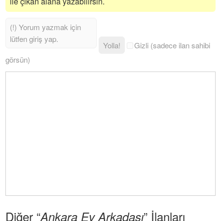
ile çıkan alana yazabilirsin.
Yolla!
Gizli (sadece ilan sahibi
görsün)
Diğer “
” İlanları
Ankara Ev Arkadaşı