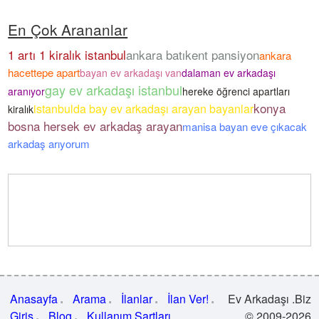
En Çok Arananlar
1 artı 1 kiralık istanbul
ankara batıkent pansiyon
ankara
hacettepe apart
bayan ev arkadaşı van
dalaman ev arkadaşı
gay ev arkadaşı istanbul
aranıyor
hereke öğrenci apartları
konya
istanbulda bay ev arkadaşı arayan bayanlar
kiralık
bosna hersek ev arkadaş arayan
manisa bayan eve çıkacak
arkadaş arıyorum
Anasayfa
Arama
İlanlar
İlan Ver!
Ev Arkadaşı .Biz
Giriş
Blog
Kullanım Şartları
© 2009-2026