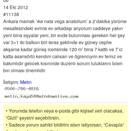
0₺
14 Eki 2012
#11138
Ankara mamak ‘ıke nata vega anatolium’ a 2‘dakika yürüme
mesafesindeki evime ev arkadaşı arıyorum caddeye yakın
yeni bina eşyalar yeni, bir evde bulunması gereken her şey
var 3+1 iki balkon biri teras şeklinde ev güney cephe
akşama kadar güneş icerisinde 120 m’ bina 7 kattlı ve 7’ci
katta asansörlü kendım calısan ve ögrencıyım ev temız ve
bakımlıdır gelıcek kısınınde duzenlı sorum luluklarını bılen
bırı olması önemlidir.
İletişim
:
Metın
• Yorumda telefon veya e-posta gibi kişisel veri olacaksa,
“Gizli” şeysini seçebilirsin.
• Sadece yorum sahibi bildirim alsın istiyorsan, “Cevapla”