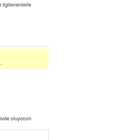
 ilgilenenlerle
.
 evde oluyorum