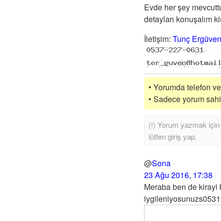
Evde her şey mevcuttur
detayları konuşalım ki
İletişim
:
Tunç Ergüve
• Yorumda telefon vey
• Sadece yorum sahibi
@
Sona
23 Ağu 2016, 17:38
Meraba ben de kirayi 
iygileniyosunuzs053