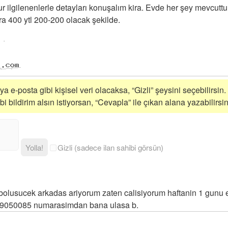
 ilgilenenlerle detayları konuşalım kira. Evde her şey mevcuttur
ra 400 ytl 200-200 olacak şekilde.
n
a e-posta gibi kişisel veri olacaksa, “Gizli” şeysini seçebilirsin.
 bildirim alsın istiyorsan, “Cevapla” ile çıkan alana yazabilirsin
Yolla!
Gizli (sadece ilan sahibi görsün)
bolusucek arkadas ariyorum zaten calisiyorum haftanin 1 gunu
19050085 numarasimdan bana ulasa b.