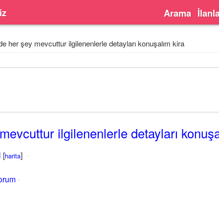
iz
Arama
İlanl
e her şey mevcuttur ilgilenenlerle detayları konuşalım kira
evcuttur ilgilenenlerle detayları konuşa
l
[
]
harita
yorum