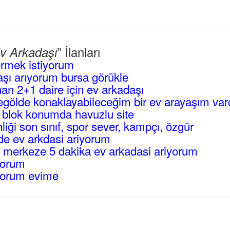
” İlanları
v Arkadaşı
rmek istiyorum
şı arıyorum bursa görükle
an 2+1 daire için ev arkadaşı
gölde konaklayabileceğim bir ev arayaşım vard
3 blok konumda havuzlu site
ği son sınıf, spor sever, kampçı, özgür
e ev arkdasi ariyorum
 merkeze 5 dakika ev arkadasi ariyorum
yorum
yorum evime