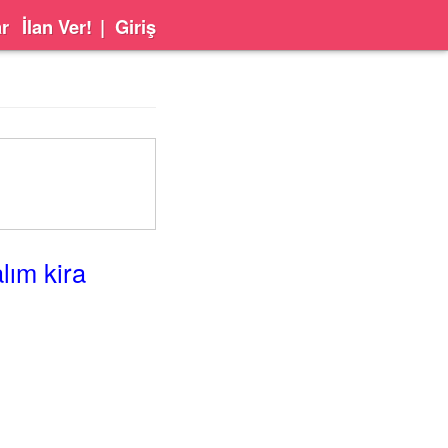
ar
İlan Ver!
|
Giriş
lım kira