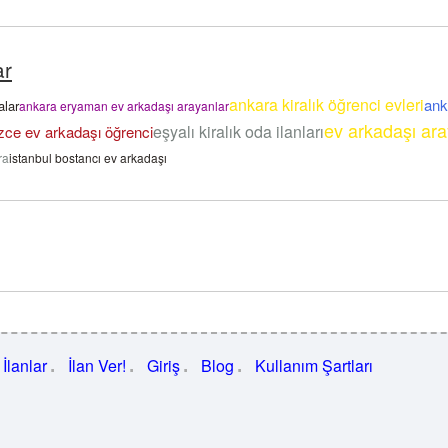
ar
ankara kiralık öğrenci evleri
ank
alar
ankara eryaman ev arkadaşı arayanlar
ev arkadaşı ara
eşyalı kiralık oda ilanları
zce ev arkadaşı öğrenci
ra
istanbul bostancı ev arkadaşı
İlanlar
İlan Ver!
Giriş
Blog
Kullanım Şartları