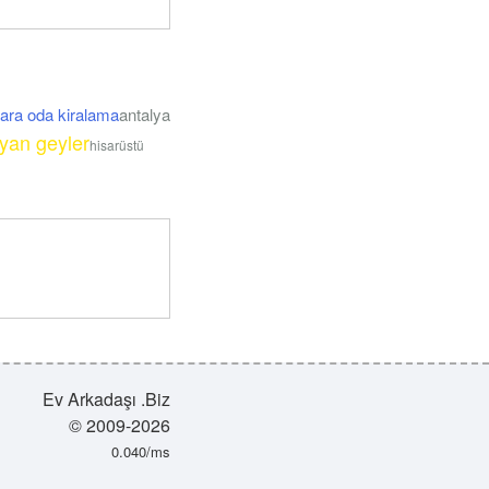
ara oda kiralama
antalya
yan geyler
hisarüstü
Ev Arkadaşı .Biz
© 2009-2026
0.040/ms