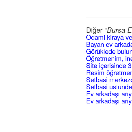
Diğer “
Bursa E
Odami kiraya ve
Bayan ev arkada
Görüklede bulun
Öğretmenim, ine
Site içerisinde 
Resim öğretmenli
Setbasi merkezd
Setbasi ustunde
Ev arkadaşı arı
Ev arkadaşı arı