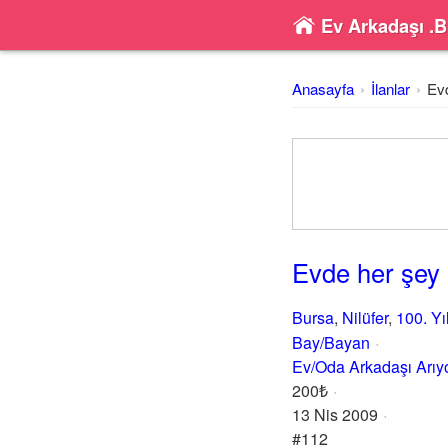
Ev Arkadaşı .B
Anasayfa
İlanlar
Evd
Evde her şey m
Bursa
,
Nilüfer
,
100. Yı
Bay/Bayan
Ev/Oda Arkadaşı Arı
200₺
13 Nis 2009
#112