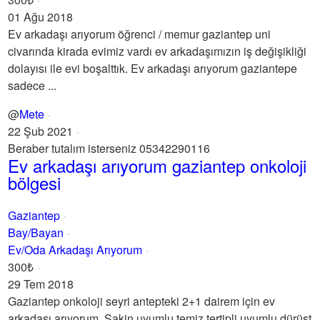
01 Ağu 2018
Ev arkadaşı arıyorum öğrenci / memur gaziantep uni
civarında kirada evimiz vardı ev arkadaşımızın iş değişikliği
dolayısı ile evi boşalttık. Ev arkadaşı arıyorum gaziantepe
sadece ...
@
Mete
22 Şub 2021
Beraber tutalım isterseniz 05342290116
Ev arkadaşı arıyorum gaziantep onkoloji
bölgesi
Gaziantep
Bay/Bayan
Ev/Oda Arkadaşı Arıyorum
300₺
29 Tem 2018
Gaziantep onkoloji seyri antepteki 2+1 dairem için ev
arkadaşı arıyorum. Sakin uyumlu temiz tertipli uyumlu dürüst