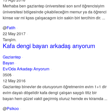
Merhaba ben gaziantep üniversitesi son sınıf öğrencisiyim
üniversitesi bölgesinde çıkabileceğim memur ya da öğrenci
kimse var mi kpss çalışacagım icin sakin biri tercihim dir. ...
@
Fatih
22 May 2017
Tanşlm.
Kafa dengi bayan arkadaş arıyorum
Gaziantep
Bayan
Ev/Oda Arkadaşı Arıyorum
350₺
12 May 2016
Gaziantep binevler de oturuyorum öğretmenim evim 1+1 dir
evim dayalı döşelidir kafa dengi çalışan saygılı titiz bir
bayan hem güzel vakit geçirmiş oluruz hemde ev kiramda ...
@
Psikoo