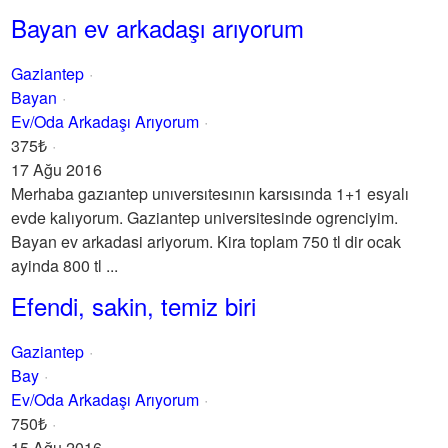
Bayan ev arkadaşı arıyorum
Gaziantep
Bayan
Ev/Oda Arkadaşı Arıyorum
375₺
17 Ağu 2016
Merhaba gazıantep unıversıtesının karsısında 1+1 esyalı
evde kalıyorum. Gaziantep universitesinde ogrenciyim.
Bayan ev arkadasi ariyorum. Kira toplam 750 tl dir ocak
ayinda 800 tl ...
Efendi, sakin, temiz biri
Gaziantep
Bay
Ev/Oda Arkadaşı Arıyorum
750₺
15 Ağu 2016