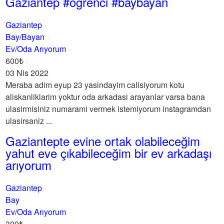
Gaziantep #ögrenci #baybayan
Gaziantep
Bay/Bayan
Ev/Oda Arıyorum
600₺
03 Nis 2022
Meraba adim eyup 23 yasindayim calisiyorum kotu
aliskanliklarim yoktur oda arkadasi arayanlar varsa bana
ulasirmisiniz numarami vermek istemiyorum instagramdan
ulasirsaniz ...
Gaziantepte evine ortak olabileceğim
yahut eve çıkabileceğim bir ev arkadaşı
arıyorum
Gaziantep
Bay
Ev/Oda Arıyorum
300₺