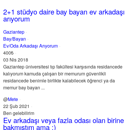
2+1 stüdyo daire bay bayan ev arkadaşı
arıyorum
Gaziantep
Bay/Bayan
Ev/Oda Arkadaşı Arıyorum
400₺
03 Nis 2018
Gaziantep üniversitesi tıp fakültesi karşısında residancede
kalıyorum kamuda çalışan bir memurum güvenlikli
residancede benimle birlikte kalabilecek öğrenci ya da
memur bay bayan ...
@
Mete
22 Şub 2021
Ben gelebilirim
Ev arkadaşı veya fazla odası olan birine
bakmıştım ama :)