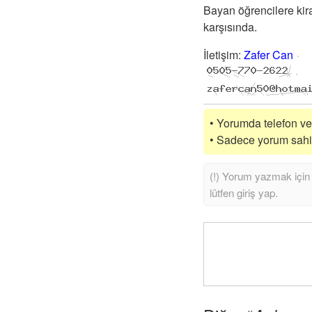
Bayan öğrencilere kira
karşısında.
İletişim
:
Zafer Can
• Yorumda telefon vey
• Sadece yorum sahibi