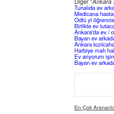
Diğer “
Ankara 
Tunalıda ev ark
Medicana hastan
Odtü yl öğrencis
Birlikte ev tuta
Ankara'da ev / 
Bayan ev arkad
Ankara kızılca
Harbiye mah hak
Ev arıyorum işi
Bayan ev arkad
En Çok Arananl