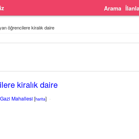
iz
Arama
İlanl
an öğrencilere kiralık daire
ere kiralık daire
Gazi Mahallesi
[
]
harita