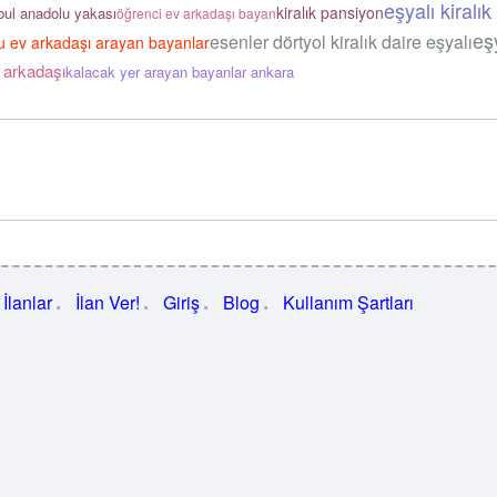
eşyalı kiralık
kiralık pansiyon
bul anadolu yakası
öğrenci ev arkadaşı bayan
eş
esenler dörtyol kiralık daire eşyalı
lu ev arkadaşı arayan bayanlar
 arkadaşı
kalacak yer arayan bayanlar ankara
İlanlar
İlan Ver!
Giriş
Blog
Kullanım Şartları