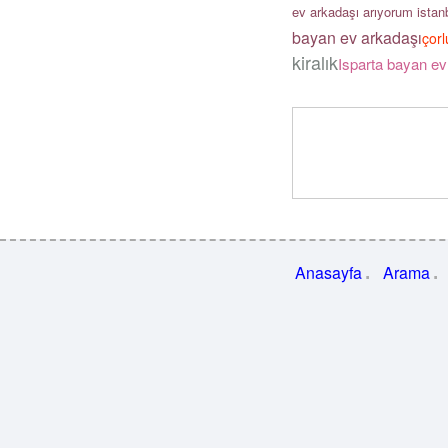
ev arkadaşı arıyorum istan
bayan ev arkadaşı
çor
kiralık
Isparta bayan ev
Anasayfa
Arama