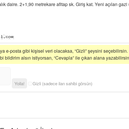
lık daire. 2+1,90 metrekare afitap sk. Giriş kat. Yeni açılan gaz
a e-posta gibi kişisel veri olacaksa, “Gizli” şeysini seçebilirsin.
 bildirim alsın istiyorsan, “Cevapla” ile çıkan alana yazabilirsin
Yolla!
Gizli (sadece ilan sahibi görsün)