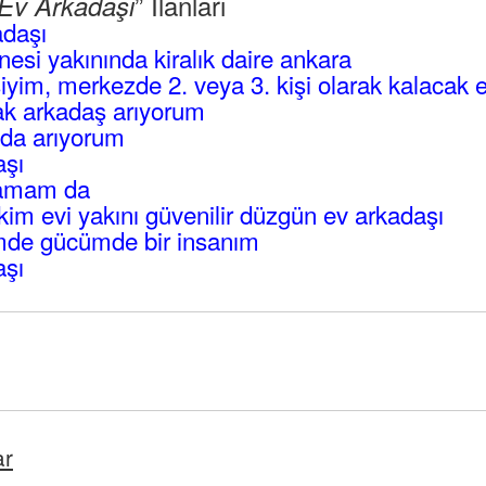
” İlanları
Ev Arkadaşı
adaşı
esi yakınında kiralık daire ankara
iyim, merkezde 2. veya 3. kişi olarak kalacak 
cak arkadaş arıyorum
oda arıyorum
aşı
hamam da
im evi yakını güvenilir düzgün ev arkadaşı
mde gücümde bir insanım
aşı
ar