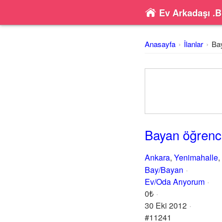
Ev Arkadaşı .B
Anasayfa
İlanlar
Bay
Bayan öğrencil
Ankara
,
Yenimahalle
,
Bay/Bayan
Ev/Oda Arıyorum
0₺
30 Eki 2012
#11241