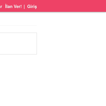
ar
İlan Ver!
|
Giriş