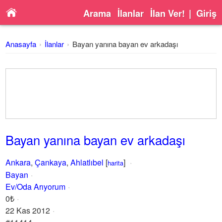
Arama
İlanlar
İlan Ver!
|
Giriş
Anasayfa
İlanlar
Bayan yanına bayan ev arkadaşı
Bayan yanına bayan ev arkadaşı
Ankara
,
Çankaya
,
Ahlatlıbel
[
]
harita
Bayan
Ev/Oda Arıyorum
0₺
22 Kas 2012