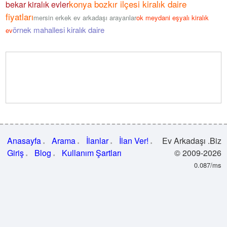
konya bozkır ilçesi kiralık daire
bekar kiralık evler
fiyatları
mersin erkek ev arkadaşı arayanlar
ok meydani eşyalı kiralık
örnek mahallesi kiralık daire
ev
Anasayfa
Arama
İlanlar
İlan Ver!
Ev Arkadaşı .Biz
Giriş
Blog
Kullanım Şartları
© 2009-2026
0.087/ms