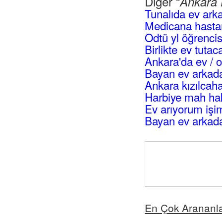
Diğer “
Ankara 
Tunalıda ev ark
Medicana hastan
Odtü yl öğrencis
Birlikte ev tuta
Ankara'da ev / 
Bayan ev arkad
Ankara kızılca
Harbiye mah hak
Ev arıyorum işi
Bayan ev arkad
En Çok Arananl