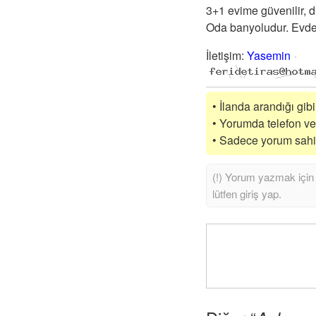
3+1 evime güvenilir, 
Oda banyoludur. Evde
İletişim
:
Yasemin
• İlanda arandığı gib
• Yorumda telefon vey
• Sadece yorum sahibi