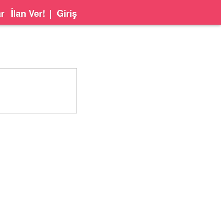
ar
İlan Ver!
|
Giriş