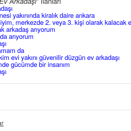
” İlanları
Ev Arkadaşı
adaşı
esi yakınında kiralık daire ankara
iyim, merkezde 2. veya 3. kişi olarak kalacak 
cak arkadaş arıyorum
oda arıyorum
aşı
hamam da
im evi yakını güvenilir düzgün ev arkadaşı
mde gücümde bir insanım
aşı
ar