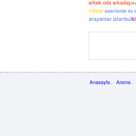
erkek oda arkadaşı
ev
odaları
esenlerde ev 
arayanlar istanbul
k
Anasayfa
Arama