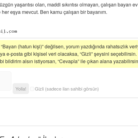
düzgün yaşantısı olan, maddi sıkıntısı olmayan, çalışan bayan ev
 her eşya mevcut. Ben kamu çalışan bir bayanım.
i “Bayan (hatun kişi)” değilsen, yorum yazdığında rahatsızlık veriy
a e-posta gibi kişisel veri olacaksa, “Gizli” şeysini seçebilirsin.
 bildirim alsın istiyorsan, “Cevapla” ile çıkan alana yazabilirsin
Yolla!
Gizli (sadece ilan sahibi görsün)