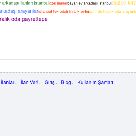
düzce kira
 arkadaşı ilanları istanbul
özel ilanlar
bayan ev arkadaşı istanbul
arkadaşı arayanlar
istanbul tek odalı kiralık evler
izmirde kiralık oda arayanl
iralık oda gayrettepe
İlanlar
İlan Ver!
Giriş
Blog
Kullanım Şartları