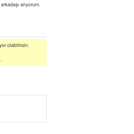
 arkadaşı arıyorum.
or olabilirsin.
.