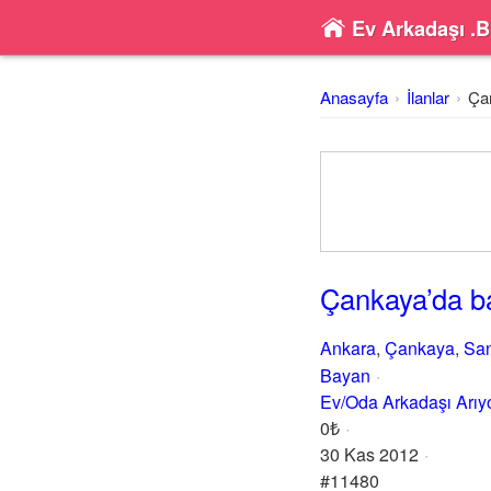
Ev Arkadaşı .B
Anasayfa
İlanlar
Ça
Çankaya’da b
Ankara
,
Çankaya
,
San
Bayan
Ev/Oda Arkadaşı Arı
0₺
30 Kas 2012
#11480