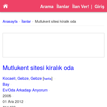
Arama
İlanlar
İlan Ver!
|
Giriş
Anasayfa
İlanlar
Mutlukent sitesi kiralık oda
Mutlukent sitesi kiralık oda
Kocaeli
,
Gebze
,
Gebze
[
]
harita
Bay
Ev/Oda Arkadaşı Arıyorum
200₺
01 Ara 2012