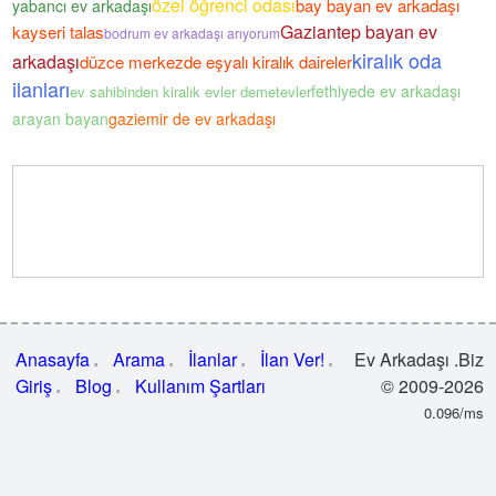
özel öğrenci odası
bay bayan ev arkadaşı
yabancı ev arkadaşı
Gaziantep bayan ev
kayseri talas
bodrum ev arkadaşı arıyorum
kiralık oda
arkadaşı
düzce merkezde eşyalı kiralık daireler
ilanları
fethiyede ev arkadaşı
ev sahibinden kiralık evler demetevler
arayan bayan
gaziemir de ev arkadaşı
Anasayfa
Arama
İlanlar
İlan Ver!
Ev Arkadaşı .Biz
Giriş
Blog
Kullanım Şartları
© 2009-2026
0.096/ms