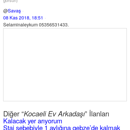
görsün)
@
Savaş
08 Kas 2018, 18:51
Selaminaleykum 05356531433.
Diğer “
” İlanları
Kocaeli Ev Arkadaşı
Kalacak yer arıyorum
Staj sebebiyle 1 aylığına gebze’de kalmak