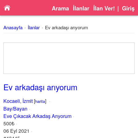
Arama
İlanlar
İlan Ver!
|
Giriş
Anasayfa
İlanlar
Ev arkadaşı arıyorum
Ev arkadaşı arıyorum
Kocaeli
,
İzmit
[
]
harita
Bay/Bayan
Eve Çıkacak Arkadaş Arıyorum
500₺
06 Eyl 2021