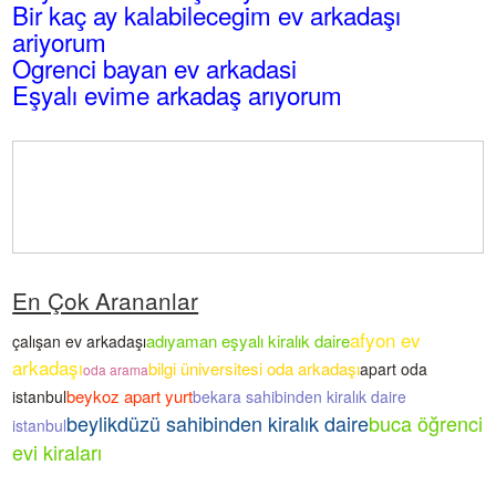
Bir kaç ay kalabilecegim ev arkadaşı
ariyorum
Ogrenci bayan ev arkadasi
Eşyalı evime arkadaş arıyorum
En Çok Arananlar
afyon ev
adıyaman eşyalı kiralık daire
çalışan ev arkadaşı
arkadaşı
bilgi üniversitesi oda arkadaşı
apart oda
oda arama
beykoz apart yurt
istanbul
bekara sahibinden kiralık daire
beylikdüzü sahibinden kiralık daire
buca öğrenci
istanbul
evi kiraları