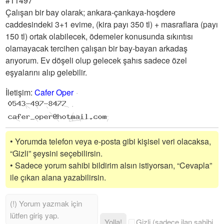
#11497
Çalışan bir bay olarak; ankara-çankaya-hoşdere
caddesindeki 3+1 evime, (kira payı 350 tl) + masraflara (payı
150 tl) ortak olabilecek, ödemeler konusunda sıkıntısı
olamayacak tercihen çalışan bir bay-bayan arkadaş
arıyorum. Ev döşeli olup gelecek şahıs sadece özel
eşyalarını alıp gelebilir.
İletişim
:
Cafer Oper
• Yorumda telefon veya e-posta gibi kişisel veri olacaksa,
“Gizli” şeysini seçebilirsin.
• Sadece yorum sahibi bildirim alsın istiyorsan, “Cevapla”
ile çıkan alana yazabilirsin.
Yolla!
Gizli (sadece ilan sahibi