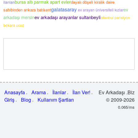
bursa altı parmak apart evler
dayalı döşeli kiralık daire
ilanları
galatasaray
ev
sahibinden ankara batıkent
ev arayan üniversiteli kızlar
ev arkadaşı arayanlar sultanbeyli
arkadaşı mersin
istanbul pansiyon
bekara ucuz
Anasayfa
Arama
İlanlar
İlan Ver!
Ev Arkadaşı .Biz
Giriş
Blog
Kullanım Şartları
© 2009-2026
0.065/ms