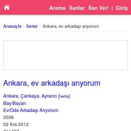
Arama
İlanlar
İlan Ver!
|
Giriş
Anasayfa
İlanlar
Ankara, ev arkadaşı arıyorum
Ankara, ev arkadaşı arıyorum
Ankara
,
Çankaya
,
Ayrancı
[
]
harita
Bay/Bayan
Ev/Oda Arkadaşı Arıyorum
350₺
02 Ara 2012