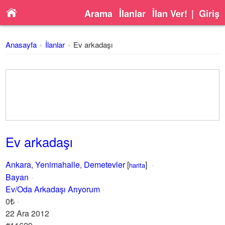
Arama
İlanlar
İlan Ver!
|
Giriş
Anasayfa
İlanlar
Ev arkadaşı
Ev arkadaşı
Ankara
,
Yenimahalle
,
Demetevler
[
]
harita
Bayan
Ev/Oda Arkadaşı Arıyorum
0₺
22 Ara 2012