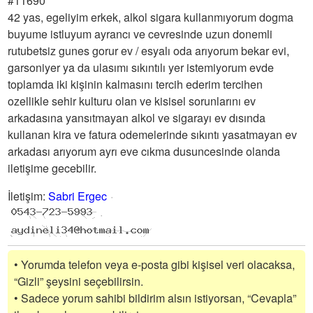
#11690
42 yas, egeliyim erkek, alkol sigara kullanmıyorum dogma
buyume istluyum ayrancı ve cevresinde uzun donemli
rutubetsiz gunes gorur ev / esyalı oda arıyorum bekar evi,
garsoniyer ya da ulasımı sıkıntılı yer istemiyorum evde
toplamda iki kişinin kalmasını tercih ederim tercihen
ozellikle sehir kulturu olan ve kisisel sorunlarını ev
arkadasına yansıtmayan alkol ve sigarayı ev dısında
kullanan kira ve fatura odemelerinde sıkıntı yasatmayan ev
arkadası arıyorum ayrı eve cıkma dusuncesinde olanda
iletişime gecebilir.
İletişim
:
Sabri Ergec
• Yorumda telefon veya e-posta gibi kişisel veri olacaksa,
“Gizli” şeysini seçebilirsin.
• Sadece yorum sahibi bildirim alsın istiyorsan, “Cevapla”