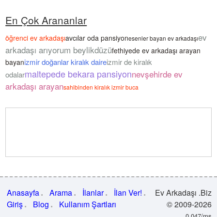
En Çok Arananlar
ev
öğrenci ev arkadaşı
avcılar oda pansiyon
esenler bayan ev arkadaşı
arkadaşı arıyorum beylikdüzü
fethiyede ev arkadaşı arayan
izmir doğanlar kiralık daire
izmir de kiralık
bayan
maltepede bekara pansiyon
nevşehirde ev
odalar
arkadaşı arayan
sahibinden kiralık izmir buca
Anasayfa
Arama
İlanlar
İlan Ver!
Ev Arkadaşı .Biz
Giriş
Blog
Kullanım Şartları
© 2009-2026
0.047/ms