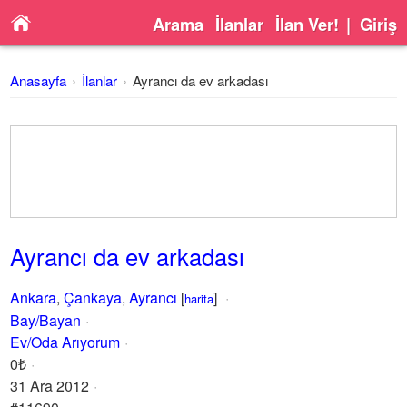
Arama
İlanlar
İlan Ver!
|
Giriş
Anasayfa
İlanlar
Ayrancı da ev arkadası
Ayrancı da ev arkadası
Ankara
,
Çankaya
,
Ayrancı
[
]
harita
Bay/Bayan
Ev/Oda Arıyorum
0₺
31 Ara 2012