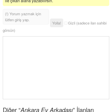
ile çıkan alana yazabilirsin.
Yolla!
Gizli (sadece ilan sahibi
görsün)
Diğer “
” İlanları
Ankara Ev Arkadaşı