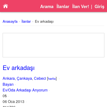
Arama
İlanlar
İlan Ver!
|
Giriş
Anasayfa
İlanlar
Ev arkadaşı
Ev arkadaşı
Ankara
,
Çankaya
,
Cebeci
[
]
harita
Bayan
Ev/Oda Arkadaşı Arıyorum
0₺
06 Oca 2013