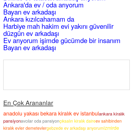
Ankara'da ev / oda arıyorum
Bayan ev arkadaşı
Ankara kızılcahamam da
Harbiye mah hakim evi yakını güvenilir
düzgün ev arkadaşı
Ev arıyorum işimde gücümde bir insanım
Bayan ev arkadaşı
En Çok Arananlar
anadolu yakası bekara kiralık ev istanbul
ankara kiralık
pansiyon
avcılar oda pansiyon
çıksalın kiralık daire
ev sahibinden
izmirde
kiralık evler demetevler
gebzede ev arkadaşı arıyorum