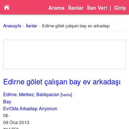
Arama
İlanlar
İlan Ver!
|
Giriş
Anasayfa
İlanlar
Edirne gölet çalışan bay ev arkadaşı
Edirne gölet çalışan bay ev arkadaşı
Edirne
,
Merkez
,
Balıkpazarı
[
]
harita
Bay
Ev/Oda Arkadaşı Arıyorum
0₺
09 Oca 2013