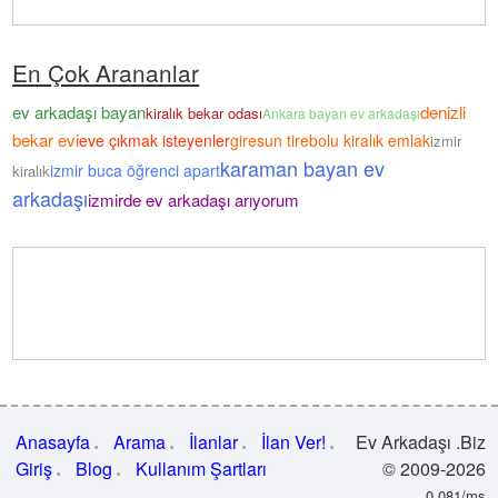
En Çok Arananlar
ev arkadaşı bayan
denizli
kiralık bekar odası
Ankara bayan ev arkadaşı
bekar evi
eve çıkmak isteyenler
giresun tirebolu kiralık emlak
izmir
karaman bayan ev
izmir buca öğrenci apart
kiralık
arkadaşı
izmirde ev arkadaşı arıyorum
Anasayfa
Arama
İlanlar
İlan Ver!
Ev Arkadaşı .Biz
Giriş
Blog
Kullanım Şartları
© 2009-2026
0.081/ms