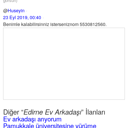
görsün)
@
Huseyin
23 Eyl 2019, 00:40
Benimle kalabilirsinniz isterseniznom 5530812560.
Diğer “
” İlanları
Edirne Ev Arkadaşı
Ev arkadaşı arıyorum
Pamukkale üniversitesine yürüme