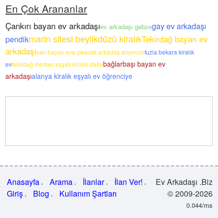
En Çok Arananlar
Çankırı bayan ev arkadaşı
gay ev arkadaşı
ev arkadaşı gebze
marin sitesi beylikdüzü kiralık
Tekirdağ bayan ev
pendik
arkadaşı
van bayan eve çıkacak arkadaş arıyorum
tuzla bekara kiralık
bağlarbaşı bayan ev
ev
tekirdağ merkez eşyalı kiralık daire
arkadaşı
alanya kiralık eşyalı ev öğrenciye
Anasayfa
Arama
İlanlar
İlan Ver!
Ev Arkadaşı .Biz
Giriş
Blog
Kullanım Şartları
© 2009-2026
0.044/ms