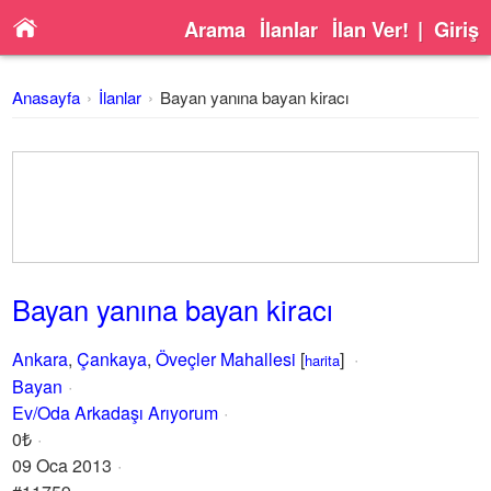
Arama
İlanlar
İlan Ver!
|
Giriş
Anasayfa
İlanlar
Bayan yanına bayan kiracı
Bayan yanına bayan kiracı
Ankara
,
Çankaya
,
Öveçler Mahallesi
[
]
harita
Bayan
Ev/Oda Arkadaşı Arıyorum
0₺
09 Oca 2013