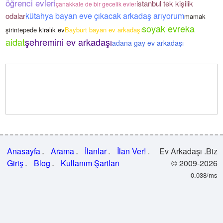
öğrenci evleri
istanbul tek kişilik
çanakkale de bir gecelik evler
kütahya bayan eve çıkacak arkadaş arıyorum
odalar
mamak
soyak evreka
şirintepede kiralık ev
Bayburt bayan ev arkadaşı
aidat
şehremini ev arkadaşı
adana gay ev arkadaşı
Anasayfa
Arama
İlanlar
İlan Ver!
Ev Arkadaşı .Biz
Giriş
Blog
Kullanım Şartları
© 2009-2026
0.038/ms