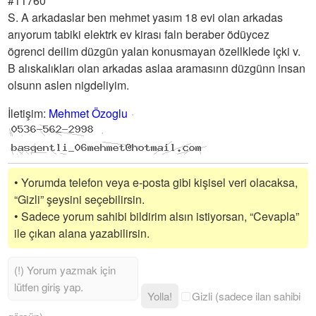
#11760
S. A arkadaslar ben mehmet yasım 18 evi olan arkadas
arıyorum tabiki elektrk ev kirası faln beraber ödüycez
ögrenci deilim düzgün yalan konusmayan özellklede içki v.
B alıskalıkları olan arkadas aslaa aramasınn düzgünn insan
olsunn aslen nigdeliyim.
İletişim
:
Mehmet Özoglu
• Yorumda telefon veya e-posta gibi kişisel veri olacaksa,
“Gizli” şeysini seçebilirsin.
• Sadece yorum sahibi bildirim alsın istiyorsan, “Cevapla”
ile çıkan alana yazabilirsin.
Yolla!
Gizli (sadece ilan sahibi