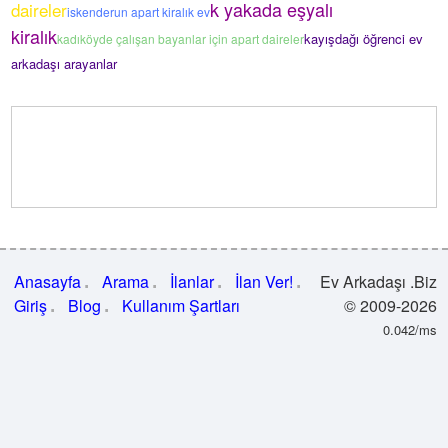
k yakada eşyalı
daireler
iskenderun apart kiralık ev
kiralık
kayışdağı öğrenci ev
kadıköyde çalışan bayanlar için apart daireler
arkadaşı arayanlar
Anasayfa
Arama
İlanlar
İlan Ver!
Ev Arkadaşı .Biz
Giriş
Blog
Kullanım Şartları
© 2009-2026
0.042/ms