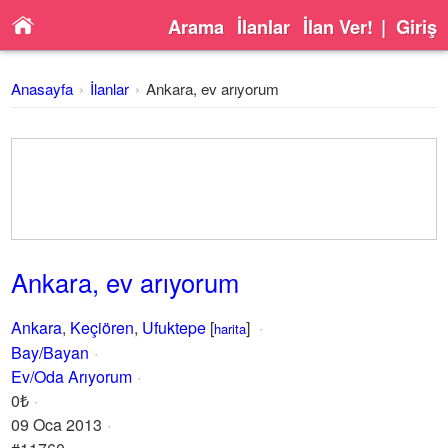
Arama
İlanlar
İlan Ver!
|
Giriş
Anasayfa
İlanlar
Ankara, ev arıyorum
Ankara, ev arıyorum
Ankara
,
Keçiören
,
Ufuktepe
[
]
harita
Bay/Bayan
Ev/Oda Arıyorum
0₺
09 Oca 2013