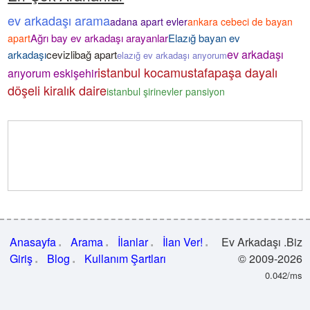
ev arkadaşı arama
adana apart evler
ankara cebeci de bayan
Ağrı bay ev arkadaşı arayanlar
Elazığ bayan ev
apart
ev arkadaşı
arkadaşı
cevizlibağ apart
elazığ ev arkadaşı arıyorum
istanbul kocamustafapaşa dayalı
arıyorum eskişehir
döşeli kiralık daire
istanbul şirinevler pansiyon
Anasayfa
Arama
İlanlar
İlan Ver!
Ev Arkadaşı .Biz
Giriş
Blog
Kullanım Şartları
© 2009-2026
0.042/ms