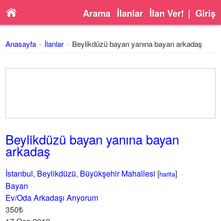
Arama
İlanlar
İlan Ver!
|
Giriş
Anasayfa
İlanlar
Beylikdüzü bayan yanına bayan arkadaş
Beylikdüzü bayan yanına bayan
arkadaş
İstanbul
,
Beylikdüzü
,
Büyükşehir Mahallesi
[
]
harita
Bayan
Ev/Oda Arkadaşı Arıyorum
350₺