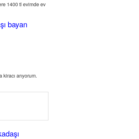
re 1400 tl evimde ev
şı bayan
 kiracı arıyorum.
kadaşı