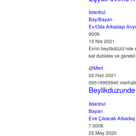
İstanbul
Bay/Bayan
Ev/Oda Arkadaşı Arı
900₺
15 Nis 2021
Evim beylikdüzü’nde el
kat dubleks ve gerekli 
@
Mert
02 Haz 2021
05519955945 merhaba 
Beylikduzunde 
İstanbul
Bayan
Eve Çıkacak Arkadaş
7.000₺
25 May 2020