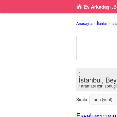
Ev Arkadaşı .B
Anasayfa
İlanlar
İst
“
İstanbul, Be
” araması için sonuçl
Sırala:
Eşyalı evime m