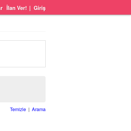
ar
İlan Ver!
|
Giriş
Temizle
|
Arama