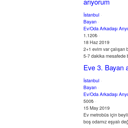
arıyorum
İstanbul
Bayan
Ev/Oda Arkadaşı Arı
1.120₺
18 Haz 2019
2+1 evim var çalışan 
5-7 dakika mesafede b
Eve 3. Bayan a
İstanbul
Bayan
Ev/Oda Arkadaşı Arı
500₺
15 May 2019
Ev metrobüs için beyl
boş odamız eşyalı deği