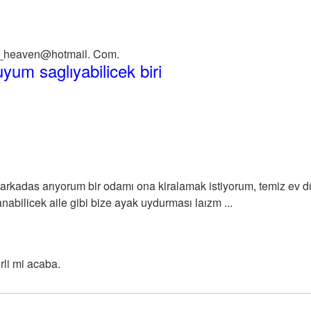
n_heaven@hotmail. Com.
yum saglıyabilicek biri
arkadas arıyorum bir odamı ona kiralamak istiyorum, temiz ev 
nabilicek aile gibi bize ayak uydurması laızm ...
rli mi acaba.