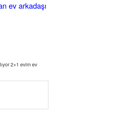
an ev arkadaşı
lıyor 2+1 evim ev