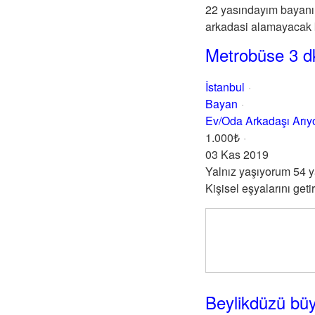
22 yasındayım bayanım
arkadasi alamayacak k
Metrobüse 3 d
İstanbul
Bayan
Ev/Oda Arkadaşı Arı
1.000₺
03 Kas 2019
Yalnız yaşıyorum 54 y
Kişisel eşyalarını geti
Beylikdüzü büy