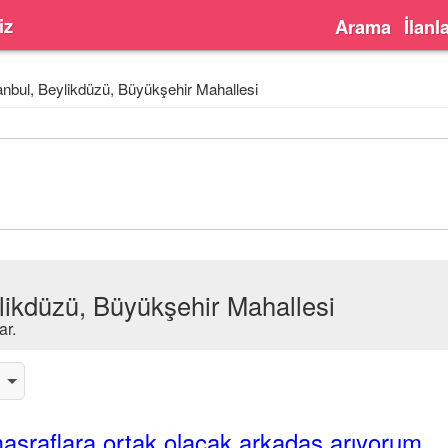
iz
Arama
İlanl
anbul, Beylikdüzü, Büyükşehir Mahallesi
ylikdüzü, Büyükşehir Mahallesi
ar.
asraflara ortak olacak arkadaş arıyorum