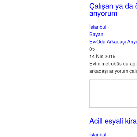
Çalışan ya da 
arıyorum
İstanbul
Bayan
Ev/Oda Arkadaşı Arı
0₺
14 Nis 2019
Evim metrobüs durağın
arkadaşı arıyorum çalı
Acill esyali ki
İstanbul