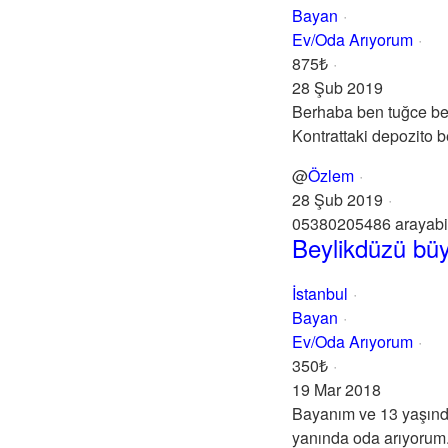
Bayan
Ev/Oda Arıyorum
875₺
28 Şub 2019
Berhaba ben tuğce bey
Kontrattaki depozito b
@
Özlem
28 Şub 2019
05380205486 arayabil
Beylikdüzü bü
İstanbul
Bayan
Ev/Oda Arıyorum
350₺
19 Mar 2018
Bayanım ve 13 yaşındak
yanında oda arıyorum.