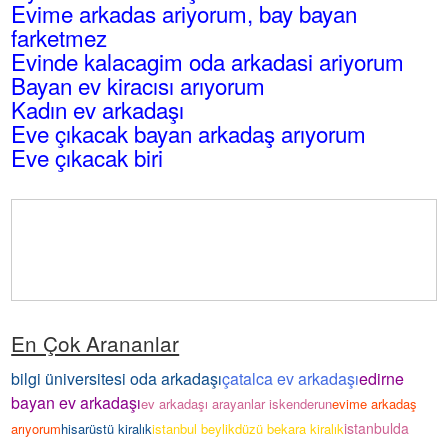
Evime arkadas ariyorum, bay bayan
farketmez
Evinde kalacagim oda arkadasi ariyorum
Bayan ev kiracısı arıyorum
Kadın ev arkadaşı
Eve çıkacak bayan arkadaş arıyorum
Eve çıkacak biri
En Çok Arananlar
bilgi üniversitesi oda arkadaşı
çatalca ev arkadaşı
edirne
bayan ev arkadaşı
ev arkadaşı arayanlar iskenderun
evime arkadaş
istanbulda
arıyorum
hisarüstü kiralık
istanbul beylikdüzü bekara kiralık