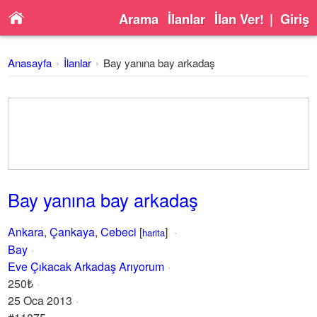
Arama
İlanlar
İlan Ver!
|
Giriş
Anasayfa
İlanlar
Bay yanına bay arkadaş
Bay yanına bay arkadaş
Ankara
,
Çankaya
,
Cebeci
[
]
harita
Bay
Eve Çıkacak Arkadaş Arıyorum
250₺
25 Oca 2013