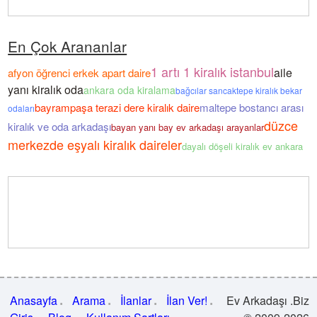
En Çok Arananlar
1 artı 1 kiralık istanbul
aile
afyon öğrenci erkek apart daire
yanı kiralık oda
ankara oda kiralama
bağcılar sancaktepe kiralık bekar
bayrampaşa terazi dere kiralık daire
maltepe bostancı arası
odaları
düzce
kiralık ve oda arkadaşı
bayan yanı bay ev arkadaşı arayanlar
merkezde eşyalı kiralık daireler
dayalı döşeli kiralık ev ankara
Anasayfa
Arama
İlanlar
İlan Ver!
Ev Arkadaşı .Biz