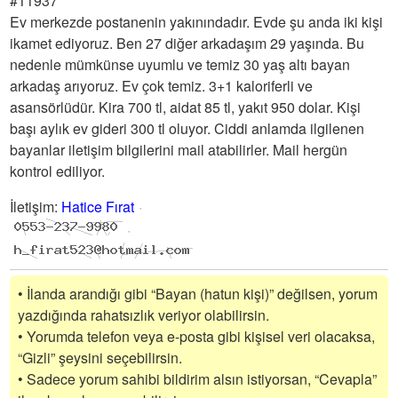
#11937
Ev merkezde postanenin yakınındadır. Evde şu anda iki kişi
ikamet ediyoruz. Ben 27 diğer arkadaşım 29 yaşında. Bu
nedenle mümkünse uyumlu ve temiz 30 yaş altı bayan
arkadaş arıyoruz. Ev çok temiz. 3+1 kaloriferli ve
asansörlüdür. Kira 700 tl, aidat 85 tl, yakıt 950 dolar. Kişi
başı aylık ev gideri 300 tl oluyor. Ciddi anlamda ilgilenen
bayanlar iletişim bilgilerini mail atabilirler. Mail hergün
kontrol ediliyor.
İletişim
:
Hatice Fırat
• İlanda arandığı gibi “Bayan (hatun kişi)” değilsen, yorum
yazdığında rahatsızlık veriyor olabilirsin.
• Yorumda telefon veya e-posta gibi kişisel veri olacaksa,
“Gizli” şeysini seçebilirsin.
• Sadece yorum sahibi bildirim alsın istiyorsan, “Cevapla”