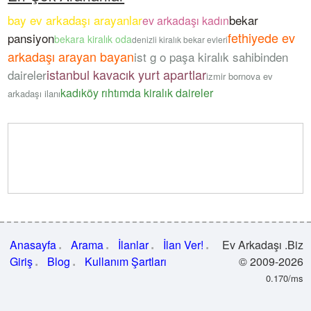
bay ev arkadaşı arayanlar
bekar
ev arkadaşı kadın
fethiyede ev
pansiyon
bekara kiralık oda
denizli kiralık bekar evleri
arkadaşı arayan bayan
ist g o paşa kiralık sahibinden
istanbul kavacık yurt apartlar
daireler
izmir bornova ev
kadıköy rıhtımda kiralık daireler
arkadaşı ilanı
Anasayfa
Arama
İlanlar
İlan Ver!
Ev Arkadaşı .Biz
Giriş
Blog
Kullanım Şartları
© 2009-2026
0.170/ms