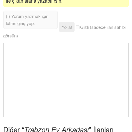
ile çıkan alana yazabilirsin.
Yolla!
Gizli (sadece ilan sahibi
görsün)
Diğer “
” İlanları
Trabzon Ev Arkadaşı