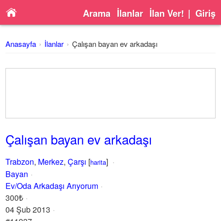
Arama
İlanlar
İlan Ver!
|
Giriş
Anasayfa
İlanlar
Çalışan bayan ev arkadaşı
Çalışan bayan ev arkadaşı
Trabzon
,
Merkez
,
Çarşı
[
]
harita
Bayan
Ev/Oda Arkadaşı Arıyorum
300₺
04 Şub 2013