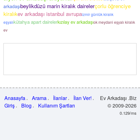
beylikdüzü marin kiralık daireler
çorlu öğrenciye
arkadaşı
kiralık
ev arkadaşı istanbul avrupa
izmir günlük kiralık
kütahya apart daireler
kızılay ev arkadaşı
eşyalı
ok meydani eşyalı kiralık
ev
Anasayfa
Arama
İlanlar
İlan Ver!
Ev Arkadaşı .Biz
Giriş
Blog
Kullanım Şartları
© 2009-2026
0.129/ms