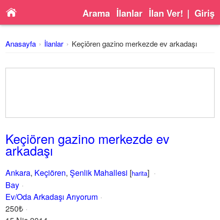
Arama
İlanlar
İlan Ver!
|
Giriş
Anasayfa
İlanlar
Keçiören gazino merkezde ev arkadaşı
Keçiören gazino merkezde ev
arkadaşı
Ankara
,
Keçiören
,
Şenlik Mahallesi
[
]
harita
Bay
Ev/Oda Arkadaşı Arıyorum
250₺