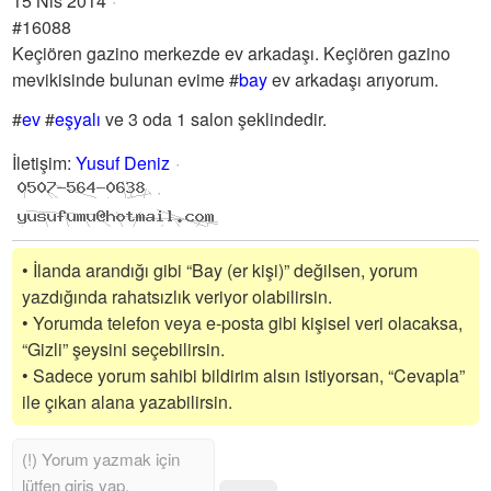
15 Nis 2014
#16088
Keçiören gazino merkezde ev arkadaşı. Keçiören gazino
mevikisinde bulunan evime
#
bay
ev arkadaşı arıyorum.
#
ev
#
eşyalı
ve 3 oda 1 salon şeklindedir.
İletişim
:
Yusuf Deniz
• İlanda arandığı gibi “Bay (er kişi)” değilsen, yorum
yazdığında rahatsızlık veriyor olabilirsin.
• Yorumda telefon veya e-posta gibi kişisel veri olacaksa,
“Gizli” şeysini seçebilirsin.
• Sadece yorum sahibi bildirim alsın istiyorsan, “Cevapla”
ile çıkan alana yazabilirsin.